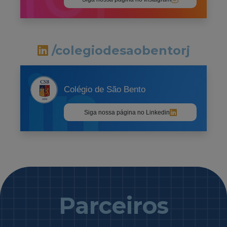
/colegiodesaobentorj
Colégio de São Bento
Siga nossa página no Linkedin
Parceiros