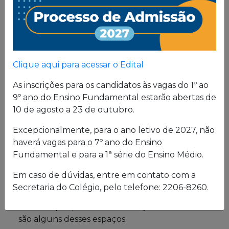
Proposta
Pedagógica
Um projeto de vida de quem busca uma sólida
Clique aqui para acessar o Edital
formação, pautada em valores cristãos e um
consistente conhecimento acadêmico.
As inscrições para os candidatos às vagas do 1º ao
9º ano do Ensino Fundamental estarão abertas de
10 de agosto a 23 de outubro.
Estrutura física
Excepcionalmente, para o ano letivo de 2027, não
haverá vagas para o 7º ano do Ensino
O Colégio oferece uma excelente estrutura para
Fundamental e para a 1ª série do Ensino Médio.
atender a seus alunos em período integral.
Laboratórios de Química, Física e Biologia; salas
Em caso de dúvidas, entre em contato com a
de leitura e de grupo; biblioteca; cybersala;
Secretaria do Colégio, pelo telefone: 2206-8260.
auditórios; complexo esportivo; piscina
semiolímpica; sala de musculação e enfermaria
são alguns desses espaços.