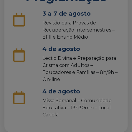
3 a 7 de agosto
Revisão para Provas de
Recuperação Intersemestres –
EFII e Ensino Médio
4 de agosto
Lectio Divina e Preparação para
Crisma com Adultos –
Educadores e Famílias – 8h/9h –
On-line
4 de agosto
Missa Semanal – Comunidade
Educativa – 13h30min – Local:
Capela