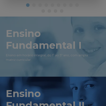
Ensino
Fundamental I
Ensino em horário integral, do 1º ao 5º ano, com ampla
matriz curricular.
Ensino
Fundamental II