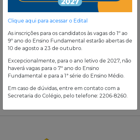
Horários
6º ao 9º ano - 2ª a 6ª feira das 7h30min
Clique aqui para acessar o Edital
às 16h20min e aos sábados,
As inscrições para os candidatos às vagas do 1º ao
eventualmente, provas e atividades
9º ano do Ensino Fundamental estarão abertas de
festivas das 7h30min às 11h30min.
10 de agosto a 23 de outubro.
Mensalidades de 2026
Excepcionalmente, para o ano letivo de 2027, não
haverá vagas para o 7º ano do Ensino
12 parcelas de R$ 6.494,08. *Ou
Fundamental e para a 1ª série do Ensino Médio.
pagamento à vista da anuidade com 9%
de desconto - R$ 70.915,36. Incluídos
Em caso de dúvidas, entre em contato com a
almoço e dois lanches diários.
Secretaria do Colégio, pelo telefone: 2206-8260.