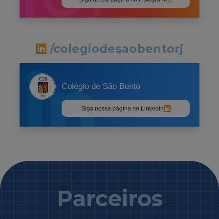
/colegiodesaobentorj
Colégio de São Bento
Siga nossa página no Linkedin
Parceiros