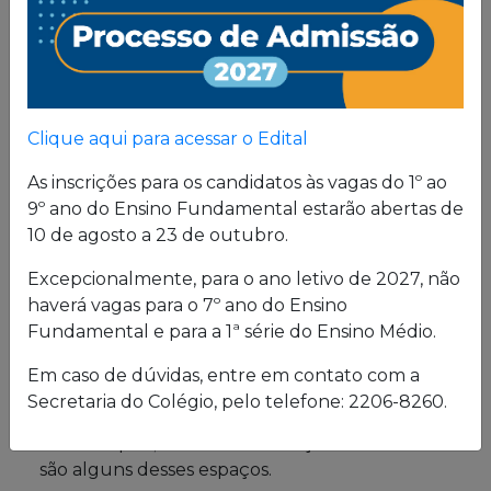
Proposta
Pedagógica
Um projeto de vida de quem busca uma sólida
Clique aqui para acessar o Edital
formação, pautada em valores cristãos e um
consistente conhecimento acadêmico.
As inscrições para os candidatos às vagas do 1º ao
9º ano do Ensino Fundamental estarão abertas de
10 de agosto a 23 de outubro.
Estrutura física
Excepcionalmente, para o ano letivo de 2027, não
haverá vagas para o 7º ano do Ensino
O Colégio oferece uma excelente estrutura para
Fundamental e para a 1ª série do Ensino Médio.
atender a seus alunos em período integral.
Laboratórios de Química, Física e Biologia; salas
Em caso de dúvidas, entre em contato com a
de leitura e de grupo; biblioteca; cybersala;
Secretaria do Colégio, pelo telefone: 2206-8260.
auditórios; complexo esportivo; piscina
semiolímpica; sala de musculação e enfermaria
são alguns desses espaços.