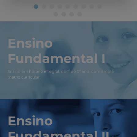
Ensino
Fundamental I
Ensino em horário integral, do 1º ao 5º ano, com ampla
matriz curricular.
Ensino
Fundamental II