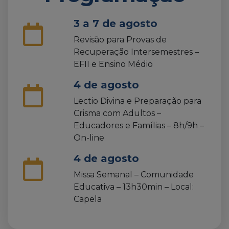
3 a 7 de agosto
Revisão para Provas de
Recuperação Intersemestres –
EFII e Ensino Médio
4 de agosto
Lectio Divina e Preparação para
Crisma com Adultos –
Educadores e Famílias – 8h/9h –
On-line
4 de agosto
Missa Semanal – Comunidade
Educativa – 13h30min – Local:
Capela