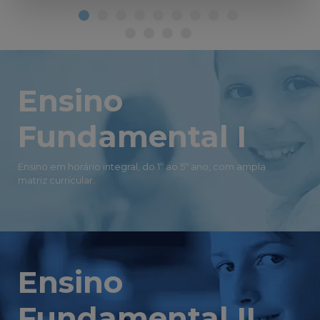
Ensino
Fundamental I
Ensino em horário integral, do 1º ao 5º ano, com ampla
matriz curricular.
Ensino
Fundamental II