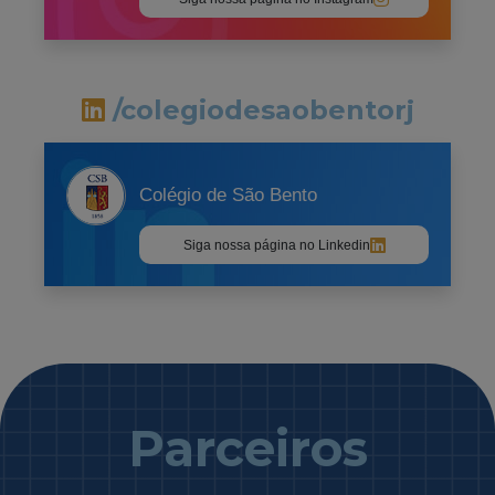
/colegiodesaobentorj
Colégio de São Bento
Siga nossa página no Linkedin
Parceiros