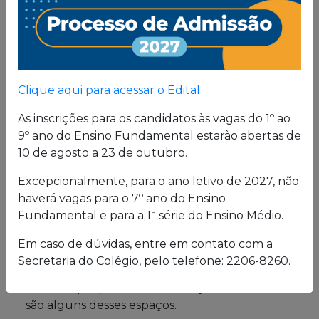
Proposta
Pedagógica
Um projeto de vida de quem busca uma sólida
Clique aqui para acessar o Edital
formação, pautada em valores cristãos e um
consistente conhecimento acadêmico.
As inscrições para os candidatos às vagas do 1º ao
9º ano do Ensino Fundamental estarão abertas de
10 de agosto a 23 de outubro.
Estrutura física
Excepcionalmente, para o ano letivo de 2027, não
haverá vagas para o 7º ano do Ensino
O Colégio oferece uma excelente estrutura para
Fundamental e para a 1ª série do Ensino Médio.
atender a seus alunos em período integral.
Laboratórios de Química, Física e Biologia; salas
Em caso de dúvidas, entre em contato com a
de leitura e de grupo; biblioteca; cybersala;
Secretaria do Colégio, pelo telefone: 2206-8260.
auditórios; complexo esportivo; piscina
semiolímpica; sala de musculação e enfermaria
são alguns desses espaços.