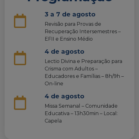
3 a 7 de agosto
Revisão para Provas de
Recuperação Intersemestres –
EFII e Ensino Médio
4 de agosto
Lectio Divina e Preparação para
Crisma com Adultos –
Educadores e Famílias – 8h/9h –
On-line
4 de agosto
Missa Semanal – Comunidade
Educativa – 13h30min – Local:
Capela