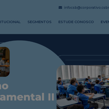
infocsb@corporativo.csbrj
TITUCIONAL
SEGMENTOS
ESTUDE CONOSCO
EVE