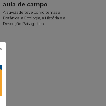
aula de campo
A atividade teve como temas a
Botânica, a Ecologia, a História e a
Descrição Paisagística
×