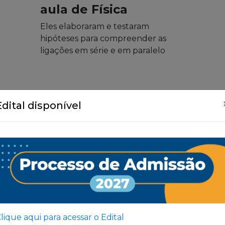
aula de Física
Eles elaboraram e testaram
hipóteses para compreender as
ligações em série e em paralelo
Edital disponível
Ver Todas
lique aqui para acessar o Edital