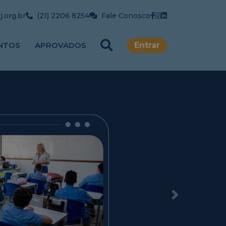
.org.br
(21) 2206 8254
Fale Conosco
NTOS
APROVADOS
Entrar
Next