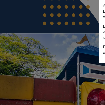
A
E
d
E
v
s
E
d