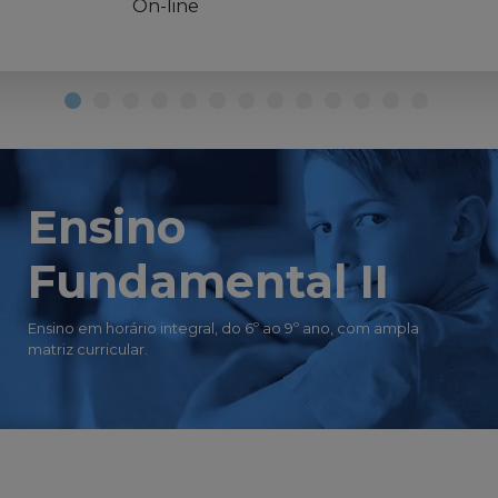
On-line
Ensino
Fundamental II
Ensino em horário integral, do 6º ao 9º ano, com ampla
matriz curricular.