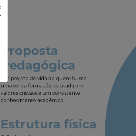
o
3
Proposta
Pedagógica
Um projeto de vida de quem busca
uma sólida formação, pautada em
valores cristãos e um consistente
conhecimento acadêmico.
Estrutura física