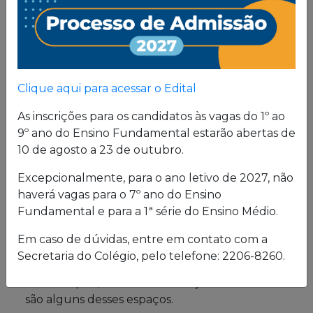
Proposta
Pedagógica
Um projeto de vida de quem busca uma sólida
Clique aqui para acessar o Edital
formação, pautada em valores cristãos e um
consistente conhecimento acadêmico.
As inscrições para os candidatos às vagas do 1º ao
9º ano do Ensino Fundamental estarão abertas de
10 de agosto a 23 de outubro.
Estrutura física
Excepcionalmente, para o ano letivo de 2027, não
haverá vagas para o 7º ano do Ensino
O Colégio oferece uma excelente estrutura para
Fundamental e para a 1ª série do Ensino Médio.
atender a seus alunos em período integral.
Laboratórios de Química, Física e Biologia; salas
Em caso de dúvidas, entre em contato com a
de leitura e de grupo; biblioteca; cybersala;
Secretaria do Colégio, pelo telefone: 2206-8260.
auditórios; complexo esportivo; piscina
semiolímpica; sala de musculação e enfermaria
são alguns desses espaços.