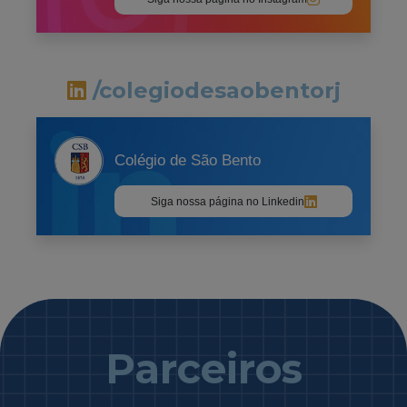
/colegiodesaobentorj
Colégio de São Bento
Siga nossa página no Linkedin
Parceiros