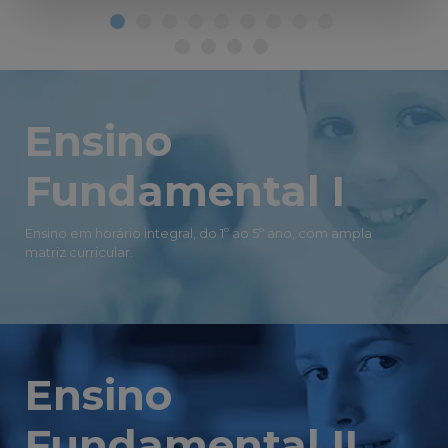
Ensino
Fundamental I
Ensino em horário integral, do 1º ao 5º ano, com ampla
matriz curricular.
Ensino
Fundamental II