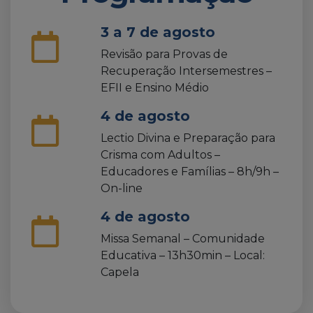
3 a 7 de agosto
Revisão para Provas de
Recuperação Intersemestres –
EFII e Ensino Médio
4 de agosto
Lectio Divina e Preparação para
Crisma com Adultos –
Educadores e Famílias – 8h/9h –
On-line
4 de agosto
Missa Semanal – Comunidade
Educativa – 13h30min – Local:
Capela