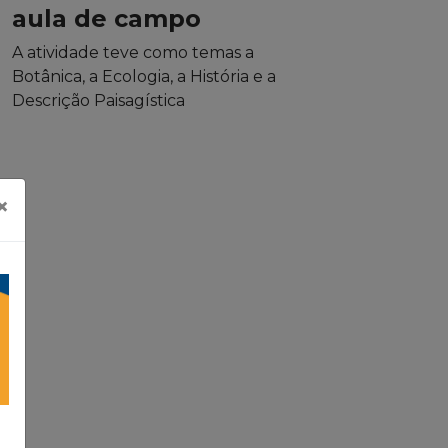
aula de campo
A atividade teve como temas a
Botânica, a Ecologia, a História e a
Descrição Paisagística
×