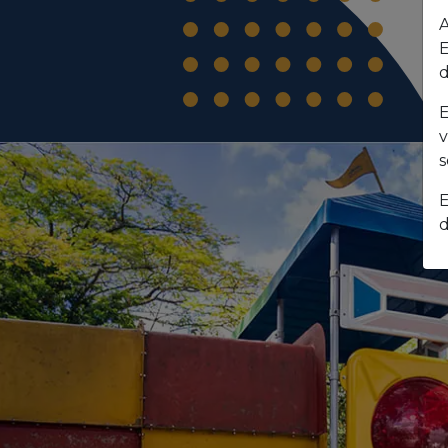
A
E
d
E
v
s
E
d