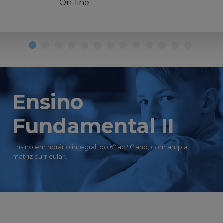
On-line
Ensino
Fundamental II
Ensino em horário integral, do 6º ao 9º ano, com ampla
matriz curricular.