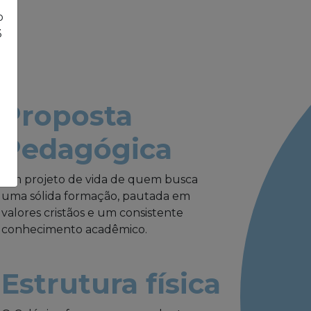
o
3
Proposta
Pedagógica
Um projeto de vida de quem busca
uma sólida formação, pautada em
valores cristãos e um consistente
conhecimento acadêmico.
Estrutura física