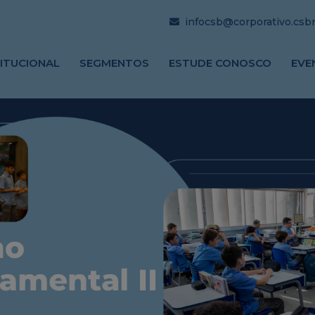
infocsb@corporativo.csbrj
TITUCIONAL
SEGMENTOS
ESTUDE CONOSCO
EVE