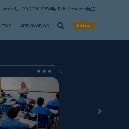
.org.br
(21) 2206 8254
Fale Conosco
NTOS
APROVADOS
Entrar
Next