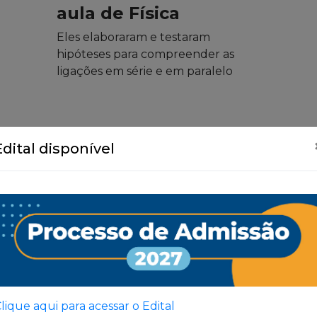
aula de Física
Eles elaboraram e testaram
hipóteses para compreender as
ligações em série e em paralelo
Edital disponível
Ver Todas
lique aqui para acessar o Edital