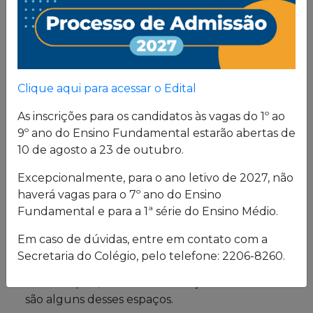
Proposta
Pedagógica
Um projeto de vida de quem busca uma sólida
Clique aqui para acessar o Edital
formação, pautada em valores cristãos e um
consistente conhecimento acadêmico.
As inscrições para os candidatos às vagas do 1º ao
9º ano do Ensino Fundamental estarão abertas de
10 de agosto a 23 de outubro.
Estrutura física
Excepcionalmente, para o ano letivo de 2027, não
haverá vagas para o 7º ano do Ensino
O Colégio oferece uma excelente estrutura para
Fundamental e para a 1ª série do Ensino Médio.
atender a seus alunos em período integral.
Laboratórios de Química, Física e Biologia; salas
Em caso de dúvidas, entre em contato com a
de leitura e de grupo; biblioteca; cybersala;
Secretaria do Colégio, pelo telefone: 2206-8260.
auditórios; complexo esportivo; piscina
semiolímpica; sala de musculação e enfermaria
são alguns desses espaços.