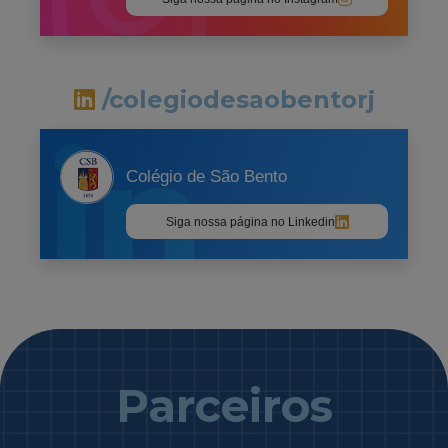
/colegiodesaobentorj
Colégio de São Bento
Siga nossa página no Linkedin
Parceiros