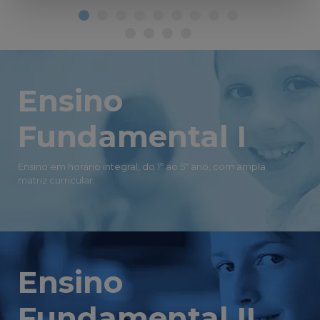
Ensino
Fundamental I
Ensino em horário integral, do 1º ao 5º ano, com ampla
matriz curricular.
Ensino
Fundamental II