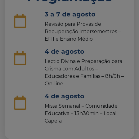
3 a 7 de agosto
Revisão para Provas de
Recuperação Intersemestres –
EFII e Ensino Médio
4 de agosto
Lectio Divina e Preparação para
Crisma com Adultos –
Educadores e Famílias – 8h/9h –
On-line
4 de agosto
Missa Semanal – Comunidade
Educativa – 13h30min – Local:
Capela