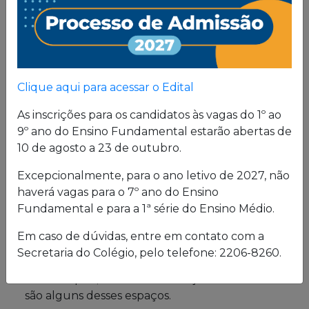
Proposta
Pedagógica
Um projeto de vida de quem busca uma sólida
Clique aqui para acessar o Edital
formação, pautada em valores cristãos e um
consistente conhecimento acadêmico.
As inscrições para os candidatos às vagas do 1º ao
9º ano do Ensino Fundamental estarão abertas de
10 de agosto a 23 de outubro.
Estrutura física
Excepcionalmente, para o ano letivo de 2027, não
haverá vagas para o 7º ano do Ensino
O Colégio oferece uma excelente estrutura para
Fundamental e para a 1ª série do Ensino Médio.
atender a seus alunos em período integral.
Laboratórios de Química, Física e Biologia; salas
Em caso de dúvidas, entre em contato com a
de leitura e de grupo; biblioteca; cybersala;
Secretaria do Colégio, pelo telefone: 2206-8260.
auditórios; complexo esportivo; piscina
semiolímpica; sala de musculação e enfermaria
são alguns desses espaços.