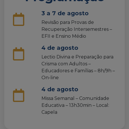
3 a 7 de agosto
Revisão para Provas de
Recuperação Intersemestres –
EFII e Ensino Médio
4 de agosto
Lectio Divina e Preparação para
Crisma com Adultos –
Educadores e Famílias – 8h/9h –
On-line
4 de agosto
Missa Semanal – Comunidade
Educativa – 13h30min – Local:
Capela