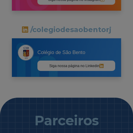
/colegiodesaobentorj
Colégio de São Bento
Siga nossa página no Linkedin
Parceiros