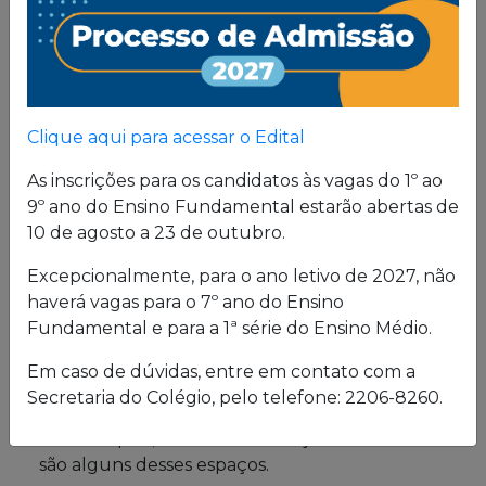
Proposta
Pedagógica
Um projeto de vida de quem busca uma sólida
Clique aqui para acessar o Edital
formação, pautada em valores cristãos e um
consistente conhecimento acadêmico.
As inscrições para os candidatos às vagas do 1º ao
9º ano do Ensino Fundamental estarão abertas de
10 de agosto a 23 de outubro.
Estrutura física
Excepcionalmente, para o ano letivo de 2027, não
haverá vagas para o 7º ano do Ensino
O Colégio oferece uma excelente estrutura para
Fundamental e para a 1ª série do Ensino Médio.
atender a seus alunos em período integral.
Laboratórios de Química, Física e Biologia; salas
Em caso de dúvidas, entre em contato com a
de leitura e de grupo; biblioteca; cybersala;
Secretaria do Colégio, pelo telefone: 2206-8260.
auditórios; complexo esportivo; piscina
semiolímpica; sala de musculação e enfermaria
são alguns desses espaços.