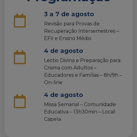
3 a 7 de agosto
Revisão para Provas de
Recuperação Intersemestres –
EFII e Ensino Médio
4 de agosto
Lectio Divina e Preparação para
Crisma com Adultos –
Educadores e Famílias – 8h/9h –
On-line
4 de agosto
Missa Semanal – Comunidade
Educativa – 13h30min – Local:
Capela