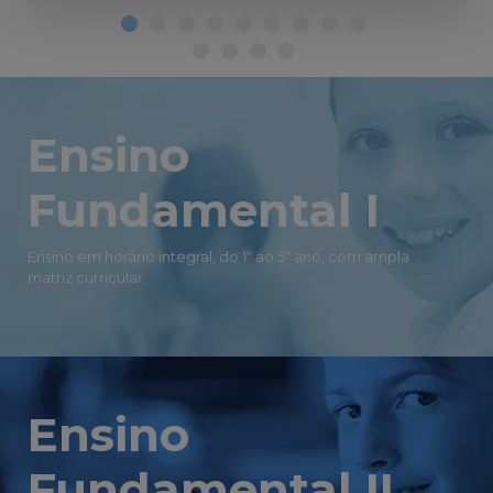
Ensino
Fundamental I
Ensino em horário integral, do 1º ao 5º ano, com ampla
matriz curricular.
Ensino
Fundamental II