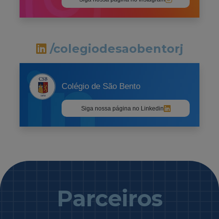
/colegiodesaobentorj
Colégio de São Bento
Siga nossa página no Linkedin
Parceiros