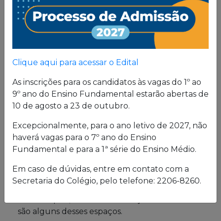
Proposta
Pedagógica
Um projeto de vida de quem busca uma sólida
Clique aqui para acessar o Edital
formação, pautada em valores cristãos e um
consistente conhecimento acadêmico.
As inscrições para os candidatos às vagas do 1º ao
9º ano do Ensino Fundamental estarão abertas de
10 de agosto a 23 de outubro.
Estrutura física
Excepcionalmente, para o ano letivo de 2027, não
haverá vagas para o 7º ano do Ensino
O Colégio oferece uma excelente estrutura para
Fundamental e para a 1ª série do Ensino Médio.
atender a seus alunos em período integral.
Laboratórios de Química, Física e Biologia; salas
Em caso de dúvidas, entre em contato com a
de leitura e de grupo; biblioteca; cybersala;
Secretaria do Colégio, pelo telefone: 2206-8260.
auditórios; complexo esportivo; piscina
semiolímpica; sala de musculação e enfermaria
são alguns desses espaços.