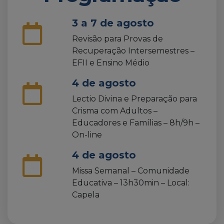
3 a 7 de agosto
Revisão para Provas de
Recuperação Intersemestres –
EFII e Ensino Médio
4 de agosto
Lectio Divina e Preparação para
Crisma com Adultos –
Educadores e Famílias – 8h/9h –
On-line
4 de agosto
Missa Semanal – Comunidade
Educativa – 13h30min – Local:
Capela