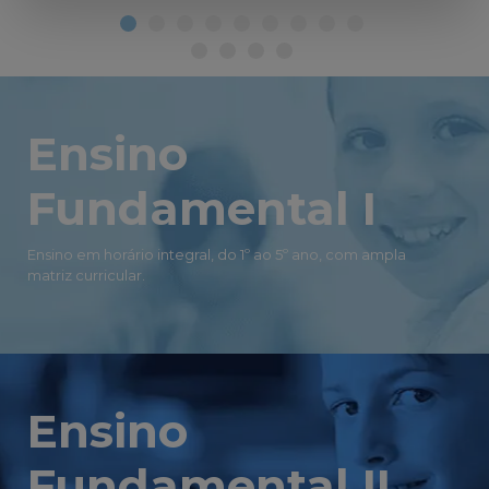
Ensino
Fundamental I
Ensino em horário integral, do 1º ao 5º ano, com ampla
matriz curricular.
Ensino
Fundamental II