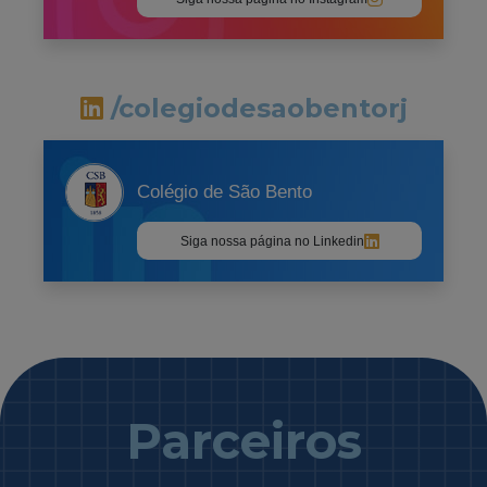
/colegiodesaobentorj
Colégio de São Bento
Siga nossa página no Linkedin
Parceiros