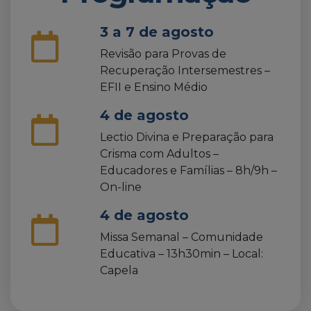
3 a 7 de agosto
Revisão para Provas de
Recuperação Intersemestres –
EFII e Ensino Médio
4 de agosto
Lectio Divina e Preparação para
Crisma com Adultos –
Educadores e Famílias – 8h/9h –
On-line
4 de agosto
Missa Semanal – Comunidade
Educativa – 13h30min – Local:
Capela