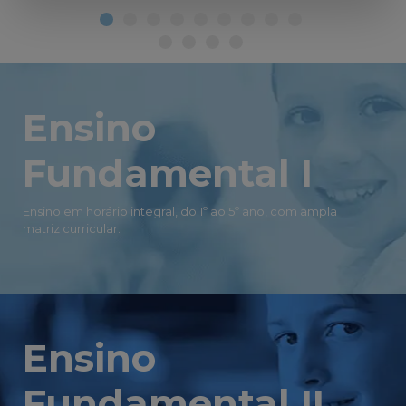
Ensino
Fundamental I
Ensino em horário integral, do 1º ao 5º ano, com ampla
matriz curricular.
Ensino
Fundamental II