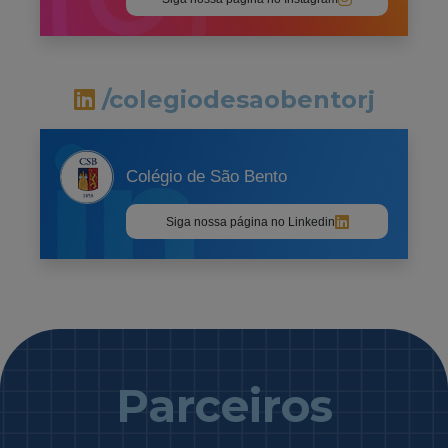
/colegiodesaobentorj
Colégio de São Bento
Siga nossa página no Linkedin
Parceiros