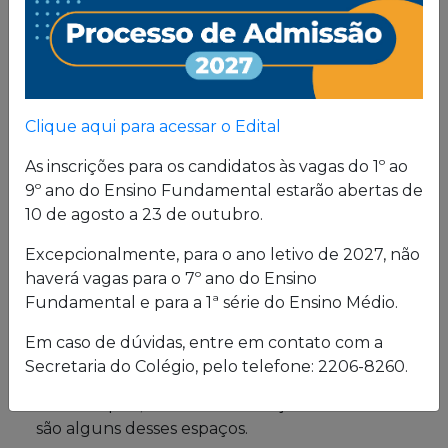
Proposta
Pedagógica
Um projeto de vida de quem busca uma sólida
Clique aqui para acessar o Edital
formação, pautada em valores cristãos e um
consistente conhecimento acadêmico.
As inscrições para os candidatos às vagas do 1º ao
9º ano do Ensino Fundamental estarão abertas de
10 de agosto a 23 de outubro.
Estrutura física
Excepcionalmente, para o ano letivo de 2027, não
haverá vagas para o 7º ano do Ensino
O Colégio oferece uma excelente estrutura para
Fundamental e para a 1ª série do Ensino Médio.
atender a seus alunos em período integral.
Laboratórios de Química, Física e Biologia; salas
Em caso de dúvidas, entre em contato com a
de leitura e de grupo; biblioteca; cybersala;
Secretaria do Colégio, pelo telefone: 2206-8260.
auditórios; complexo esportivo; piscina
semiolímpica; sala de musculação e enfermaria
são alguns desses espaços.