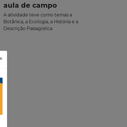
aula de campo
A atividade teve como temas a
Botânica, a Ecologia, a História e a
Descrição Paisagística
×