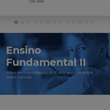
On-line
Ensino
Fundamental II
Ensino em horário integral, do 6º ao 9º ano, com ampla
matriz curricular.