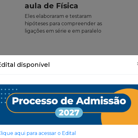
aula de Física
Eles elaboraram e testaram
hipóteses para compreender as
ligações em série e em paralelo
Edital disponível
Ver Todas
lique aqui para acessar o Edital