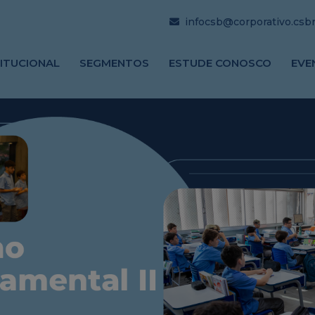
infocsb@corporativo.csbrj
TITUCIONAL
SEGMENTOS
ESTUDE CONOSCO
EVE