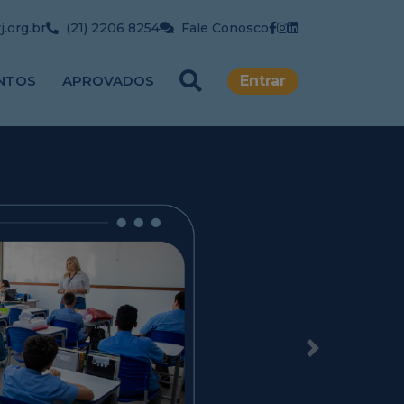
.org.br
(21) 2206 8254
Fale Conosco
NTOS
APROVADOS
Entrar
Next