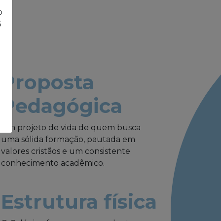
o
3
Proposta
Pedagógica
Um projeto de vida de quem busca
uma sólida formação, pautada em
valores cristãos e um consistente
conhecimento acadêmico.
Estrutura física