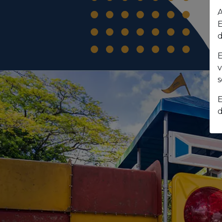
A
E
d
E
v
s
E
d