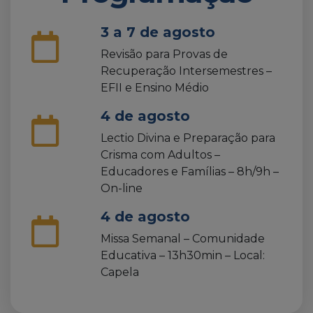
3 a 7 de agosto
Revisão para Provas de
Recuperação Intersemestres –
EFII e Ensino Médio
4 de agosto
Lectio Divina e Preparação para
Crisma com Adultos –
Educadores e Famílias – 8h/9h –
On-line
4 de agosto
Missa Semanal – Comunidade
Educativa – 13h30min – Local:
Capela