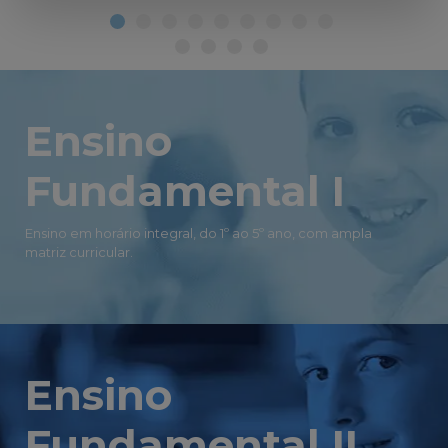
Ensino
Fundamental I
Ensino em horário integral, do 1º ao 5º ano, com ampla
matriz curricular.
Ensino
Fundamental II