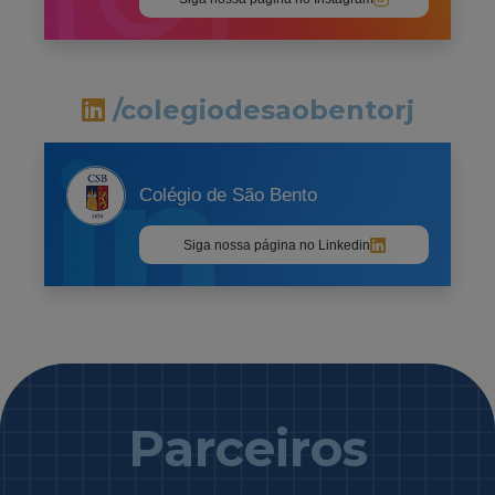
/colegiodesaobentorj
Colégio de São Bento
Siga nossa página no Linkedin
Parceiros