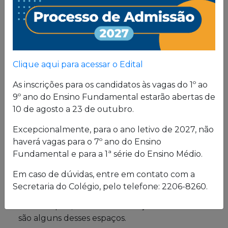
Proposta
Pedagógica
Um projeto de vida de quem busca uma sólida
Clique aqui para acessar o Edital
formação, pautada em valores cristãos e um
consistente conhecimento acadêmico.
As inscrições para os candidatos às vagas do 1º ao
9º ano do Ensino Fundamental estarão abertas de
10 de agosto a 23 de outubro.
Estrutura física
Excepcionalmente, para o ano letivo de 2027, não
haverá vagas para o 7º ano do Ensino
O Colégio oferece uma excelente estrutura para
Fundamental e para a 1ª série do Ensino Médio.
atender a seus alunos em período integral.
Laboratórios de Química, Física e Biologia; salas
Em caso de dúvidas, entre em contato com a
de leitura e de grupo; biblioteca; cybersala;
Secretaria do Colégio, pelo telefone: 2206-8260.
auditórios; complexo esportivo; piscina
semiolímpica; sala de musculação e enfermaria
são alguns desses espaços.