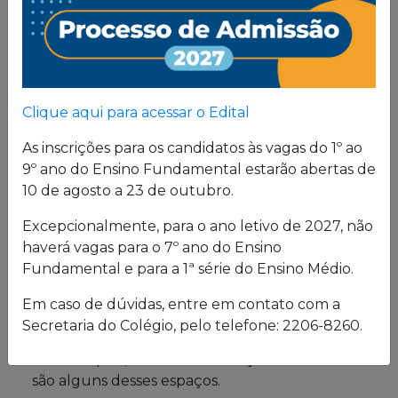
Proposta
Pedagógica
Um projeto de vida de quem busca uma sólida
Clique aqui para acessar o Edital
formação, pautada em valores cristãos e um
consistente conhecimento acadêmico.
As inscrições para os candidatos às vagas do 1º ao
9º ano do Ensino Fundamental estarão abertas de
10 de agosto a 23 de outubro.
Estrutura física
Excepcionalmente, para o ano letivo de 2027, não
haverá vagas para o 7º ano do Ensino
O Colégio oferece uma excelente estrutura para
Fundamental e para a 1ª série do Ensino Médio.
atender a seus alunos em período integral.
Laboratórios de Química, Física e Biologia; salas
Em caso de dúvidas, entre em contato com a
de leitura e de grupo; biblioteca; cybersala;
Secretaria do Colégio, pelo telefone: 2206-8260.
auditórios; complexo esportivo; piscina
semiolímpica; sala de musculação e enfermaria
são alguns desses espaços.