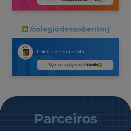
/colegiodesaobentorj
Colégio de São Bento
Siga nossa página no Linkedin
Parceiros