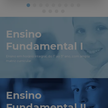
Ensino
Fundamental I
Ensino em horário integral, do 1º ao 5º ano, com ampla
matriz curricular.
Ensino
Fundamental II