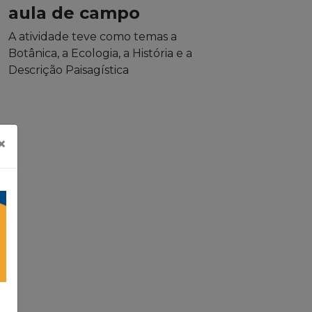
aula de campo
A atividade teve como temas a
Botânica, a Ecologia, a História e a
Descrição Paisagística
×