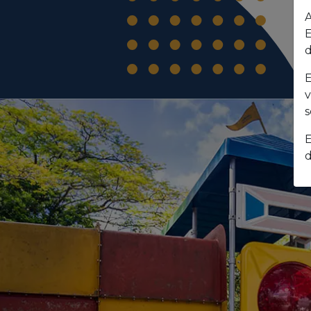
A
E
d
E
v
s
E
d