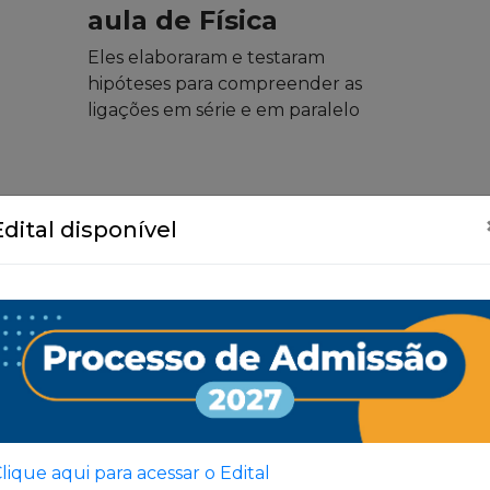
aula de Física
Eles elaboraram e testaram
hipóteses para compreender as
ligações em série e em paralelo
Edital disponível
Ver Todas
lique aqui para acessar o Edital