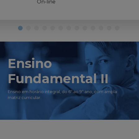
On-line
Ensino
Fundamental II
Ensino em horário integral, do 6º ao 9º ano, com ampla
matriz curricular.