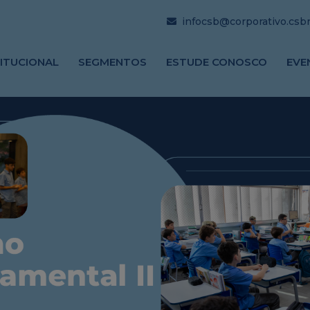
infocsb@corporativo.csbrj
TITUCIONAL
SEGMENTOS
ESTUDE CONOSCO
EVE