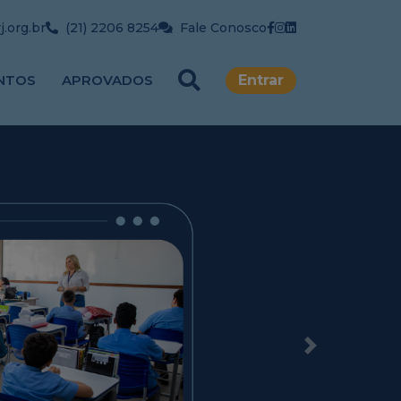
.org.br
(21) 2206 8254
Fale Conosco
NTOS
APROVADOS
Entrar
Next