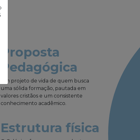
o
3
Proposta
Pedagógica
Um projeto de vida de quem busca
uma sólida formação, pautada em
valores cristãos e um consistente
conhecimento acadêmico.
Estrutura física