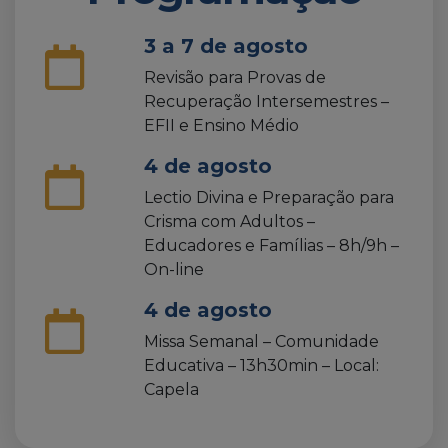
3 a 7 de agosto
Revisão para Provas de
Recuperação Intersemestres –
EFII e Ensino Médio
4 de agosto
Lectio Divina e Preparação para
Crisma com Adultos –
Educadores e Famílias – 8h/9h –
On-line
4 de agosto
Missa Semanal – Comunidade
Educativa – 13h30min – Local:
Capela