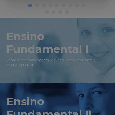
Ensino
Fundamental I
Ensino em horário integral, do 1º ao 5º ano, com ampla
matriz curricular.
Ensino
Fundamental II