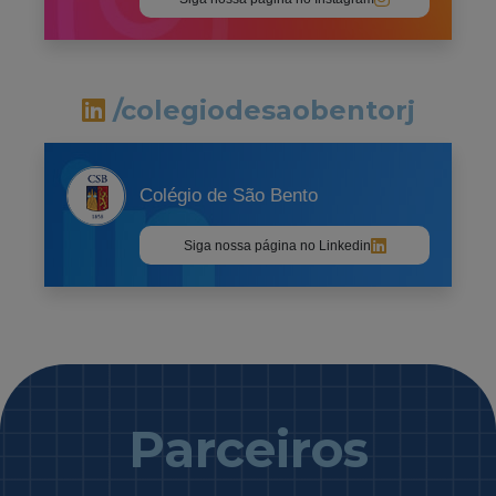
/colegiodesaobentorj
Colégio de São Bento
Siga nossa página no Linkedin
Parceiros