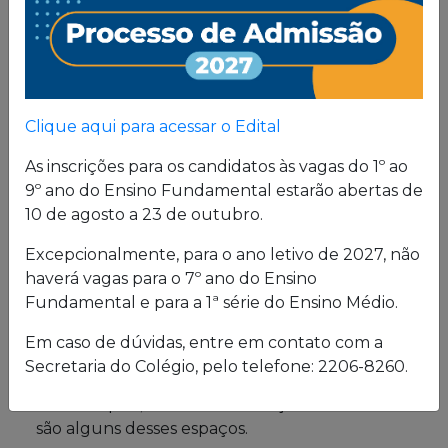
Proposta
Pedagógica
Um projeto de vida de quem busca uma sólida
Clique aqui para acessar o Edital
formação, pautada em valores cristãos e um
consistente conhecimento acadêmico.
As inscrições para os candidatos às vagas do 1º ao
9º ano do Ensino Fundamental estarão abertas de
10 de agosto a 23 de outubro.
Estrutura física
Excepcionalmente, para o ano letivo de 2027, não
haverá vagas para o 7º ano do Ensino
O Colégio oferece uma excelente estrutura para
Fundamental e para a 1ª série do Ensino Médio.
atender a seus alunos em período integral.
Laboratórios de Química, Física e Biologia; salas
Em caso de dúvidas, entre em contato com a
de leitura e de grupo; biblioteca; cybersala;
Secretaria do Colégio, pelo telefone: 2206-8260.
auditórios; complexo esportivo; piscina
semiolímpica; sala de musculação e enfermaria
são alguns desses espaços.