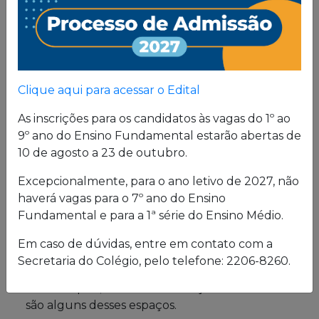
Proposta
Pedagógica
Um projeto de vida de quem busca uma sólida
Clique aqui para acessar o Edital
formação, pautada em valores cristãos e um
consistente conhecimento acadêmico.
As inscrições para os candidatos às vagas do 1º ao
9º ano do Ensino Fundamental estarão abertas de
10 de agosto a 23 de outubro.
Estrutura física
Excepcionalmente, para o ano letivo de 2027, não
haverá vagas para o 7º ano do Ensino
O Colégio oferece uma excelente estrutura para
Fundamental e para a 1ª série do Ensino Médio.
atender a seus alunos em período integral.
Laboratórios de Química, Física e Biologia; salas
Em caso de dúvidas, entre em contato com a
de leitura e de grupo; biblioteca; cybersala;
Secretaria do Colégio, pelo telefone: 2206-8260.
auditórios; complexo esportivo; piscina
semiolímpica; sala de musculação e enfermaria
são alguns desses espaços.