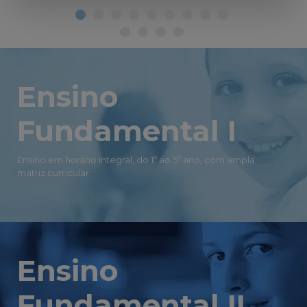
Ensino
Fundamental I
Ensino em horário integral, do 1º ao 5º ano, com ampla
matriz curricular.
Ensino
Fundamental II