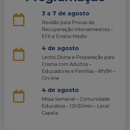
3 a 7 de agosto
Revisão para Provas de
Recuperação Intersemestres –
EFII e Ensino Médio
4 de agosto
Lectio Divina e Preparação para
Crisma com Adultos –
Educadores e Famílias – 8h/9h –
On-line
4 de agosto
Missa Semanal – Comunidade
Educativa – 13h30min – Local:
Capela