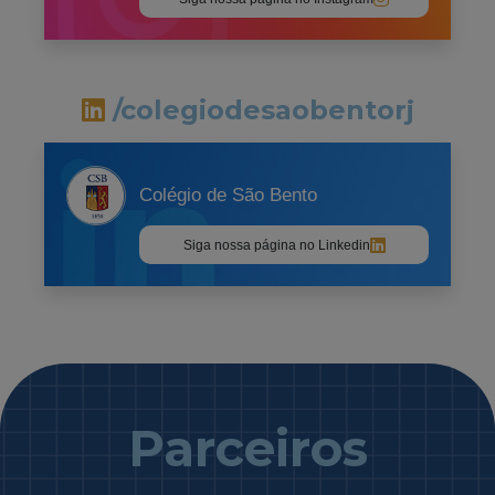
/colegiodesaobentorj
Colégio de São Bento
Siga nossa página no Linkedin
Parceiros