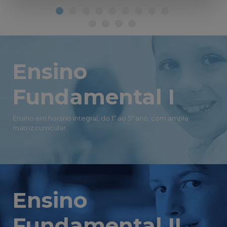
Ensino
Fundamental I
Ensino em horário integral, do 1º ao 5º ano, com ampla
matriz curricular.
Ensino
Fundamental II