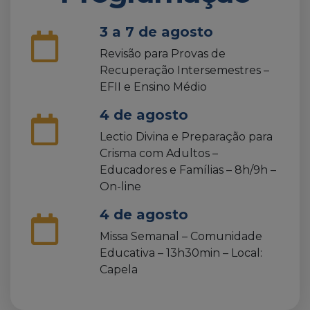
3 a 7 de agosto
Revisão para Provas de
Recuperação Intersemestres –
EFII e Ensino Médio
4 de agosto
Lectio Divina e Preparação para
Crisma com Adultos –
Educadores e Famílias – 8h/9h –
On-line
4 de agosto
Missa Semanal – Comunidade
Educativa – 13h30min – Local:
Capela