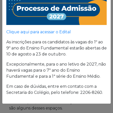
Proposta
Pedagógica
Um projeto de vida de quem busca uma sólida
Clique aqui para acessar o Edital
formação, pautada em valores cristãos e um
consistente conhecimento acadêmico.
As inscrições para os candidatos às vagas do 1º ao
9º ano do Ensino Fundamental estarão abertas de
10 de agosto a 23 de outubro.
Estrutura física
Excepcionalmente, para o ano letivo de 2027, não
haverá vagas para o 7º ano do Ensino
O Colégio oferece uma excelente estrutura para
Fundamental e para a 1ª série do Ensino Médio.
atender a seus alunos em período integral.
Laboratórios de Química, Física e Biologia; salas
Em caso de dúvidas, entre em contato com a
de leitura e de grupo; biblioteca; cybersala;
Secretaria do Colégio, pelo telefone: 2206-8260.
auditórios; complexo esportivo; piscina
semiolímpica; sala de musculação e enfermaria
são alguns desses espaços.