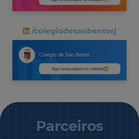
/colegiodesaobentorj
Colégio de São Bento
Siga nossa página no Linkedin
Parceiros