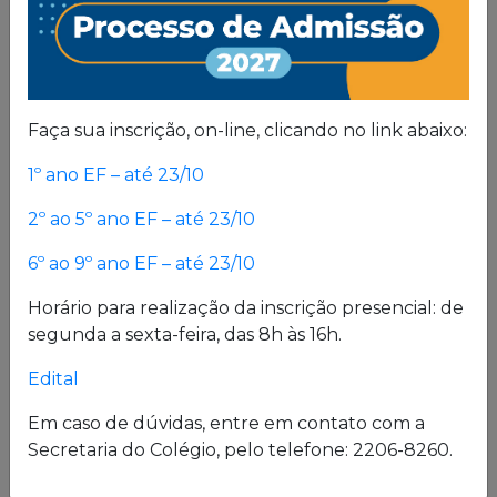
Proposta
Pedagógica
Um projeto de vida de quem busca uma sólida
Faça sua inscrição, on-line, clicando no link abaixo:
formação, pautada em valores cristãos e um
1º ano EF – até 23/10
consistente conhecimento acadêmico.
2º ao 5º ano EF – até 23/10
Estrutura física
6º ao 9º ano EF – até 23/10
Horário para realização da inscrição presencial: de
O Colégio oferece uma excelente estrutura para
segunda a sexta-feira, das 8h às 16h.
atender a seus alunos em período integral.
Laboratórios de Química, Física e Biologia; salas
Edital
de leitura e de grupo; biblioteca; cybersala;
auditórios; complexo esportivo; piscina
Em caso de dúvidas, entre em contato com a
semiolímpica; sala de musculação e enfermaria
Secretaria do Colégio, pelo telefone: 2206-8260.
são alguns desses espaços.