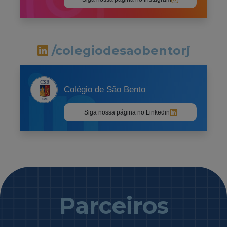
/colegiodesaobentorj
Colégio de São Bento
Siga nossa página no Linkedin
Parceiros