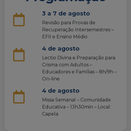
3 a 7 de agosto
Revisão para Provas de
Recuperação Intersemestres –
EFII e Ensino Médio
4 de agosto
Lectio Divina e Preparação para
Crisma com Adultos –
Educadores e Famílias – 8h/9h –
On-line
4 de agosto
Missa Semanal – Comunidade
Educativa – 13h30min – Local:
Capela