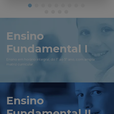
Ensino
Fundamental I
Ensino em horário integral, do 1º ao 5º ano, com ampla
matriz curricular.
Ensino
Fundamental II