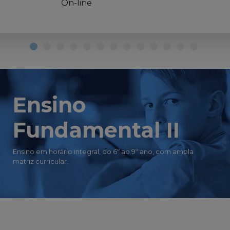
On-line
Ensino
Fundamental II
Ensino em horário integral, do 6º ao 9º ano, com ampla
matriz curricular.