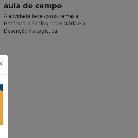
aula de campo
A atividade teve como temas a
Botânica, a Ecologia, a História e a
Descrição Paisagística
×