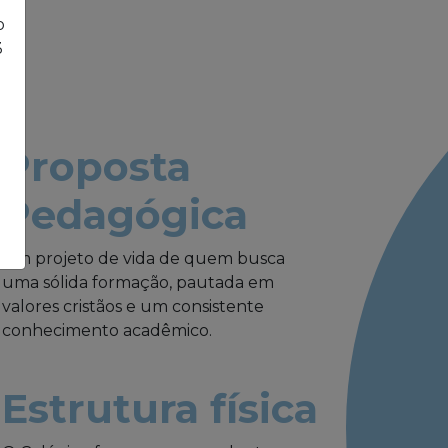
o
3
Proposta
Pedagógica
Um projeto de vida de quem busca
uma sólida formação, pautada em
valores cristãos e um consistente
conhecimento acadêmico.
Estrutura física