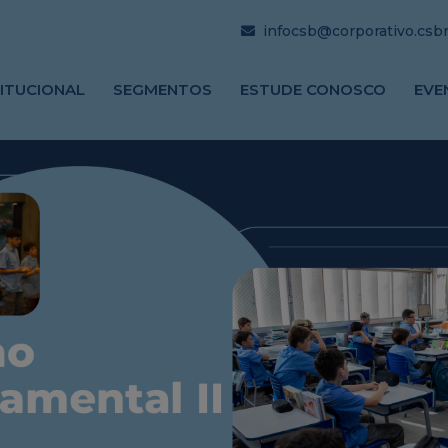
infocsb@corporativo.csbrj
TITUCIONAL
SEGMENTOS
ESTUDE CONOSCO
EVE