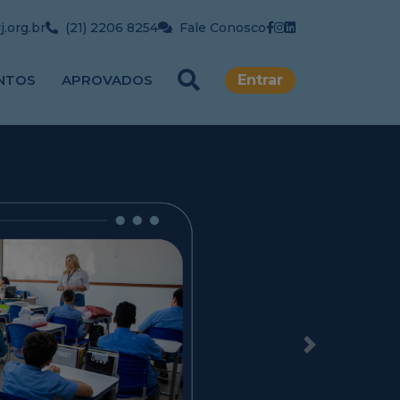
.org.br
(21) 2206 8254
Fale Conosco
NTOS
APROVADOS
Entrar
Next