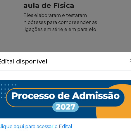
aula de Física
Eles elaboraram e testaram
hipóteses para compreender as
ligações em série e em paralelo
Edital disponível
Ver Todas
lique aqui para acessar o Edital