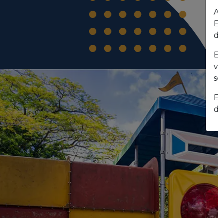
A
E
d
E
v
s
E
d