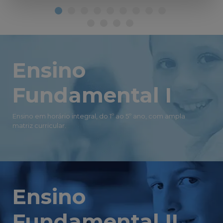
Ensino
Fundamental I
Ensino em horário integral, do 1º ao 5º ano, com ampla
matriz curricular.
Ensino
Fundamental II