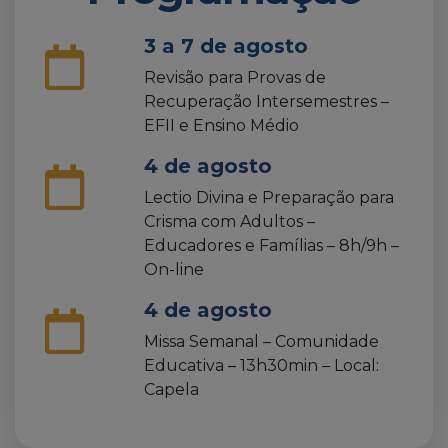
3 a 7 de agosto
Revisão para Provas de
Recuperação Intersemestres –
EFII e Ensino Médio
4 de agosto
Lectio Divina e Preparação para
Crisma com Adultos –
Educadores e Famílias – 8h/9h –
On-line
4 de agosto
Missa Semanal – Comunidade
Educativa – 13h30min – Local:
Capela