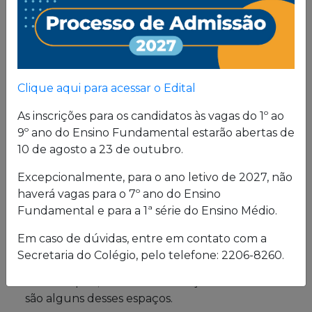
Proposta
Pedagógica
Um projeto de vida de quem busca uma sólida
Clique aqui para acessar o Edital
formação, pautada em valores cristãos e um
consistente conhecimento acadêmico.
As inscrições para os candidatos às vagas do 1º ao
9º ano do Ensino Fundamental estarão abertas de
10 de agosto a 23 de outubro.
Estrutura física
Excepcionalmente, para o ano letivo de 2027, não
haverá vagas para o 7º ano do Ensino
O Colégio oferece uma excelente estrutura para
Fundamental e para a 1ª série do Ensino Médio.
atender a seus alunos em período integral.
Laboratórios de Química, Física e Biologia; salas
Em caso de dúvidas, entre em contato com a
de leitura e de grupo; biblioteca; cybersala;
Secretaria do Colégio, pelo telefone: 2206-8260.
auditórios; complexo esportivo; piscina
semiolímpica; sala de musculação e enfermaria
são alguns desses espaços.