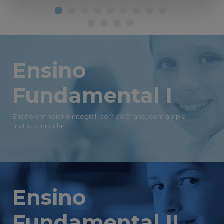
Ensino
Fundamental I
Ensino em horário integral, do 1º ao 5º ano, com ampla
matriz curricular.
Ensino
Fundamental II