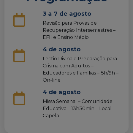
3 a 7 de agosto
Revisão para Provas de
Recuperação Intersemestres –
EFII e Ensino Médio
4 de agosto
Lectio Divina e Preparação para
Crisma com Adultos –
Educadores e Famílias – 8h/9h –
On-line
4 de agosto
Missa Semanal – Comunidade
Educativa – 13h30min – Local:
Capela