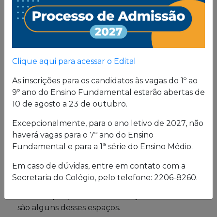
Proposta
Pedagógica
Um projeto de vida de quem busca uma sólida
Clique aqui para acessar o Edital
formação, pautada em valores cristãos e um
consistente conhecimento acadêmico.
As inscrições para os candidatos às vagas do 1º ao
9º ano do Ensino Fundamental estarão abertas de
10 de agosto a 23 de outubro.
Estrutura física
Excepcionalmente, para o ano letivo de 2027, não
haverá vagas para o 7º ano do Ensino
O Colégio oferece uma excelente estrutura para
Fundamental e para a 1ª série do Ensino Médio.
atender a seus alunos em período integral.
Laboratórios de Química, Física e Biologia; salas
Em caso de dúvidas, entre em contato com a
de leitura e de grupo; biblioteca; cybersala;
Secretaria do Colégio, pelo telefone: 2206-8260.
auditórios; complexo esportivo; piscina
semiolímpica; sala de musculação e enfermaria
são alguns desses espaços.