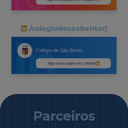
/colegiodesaobentorj
Colégio de São Bento
Siga nossa página no Linkedin
Parceiros