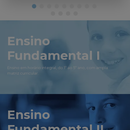
Ensino
Fundamental I
Ensino em horário integral, do 1º ao 5º ano, com ampla
matriz curricular.
Ensino
Fundamental II