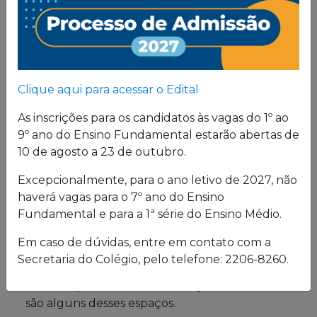
Proposta
Pedagógica
Um projeto de vida de quem busca uma sólida
Clique aqui para acessar o Edital
formação, pautada em valores cristãos e um
consistente conhecimento acadêmico.
As inscrições para os candidatos às vagas do 1º ao
9º ano do Ensino Fundamental estarão abertas de
10 de agosto a 23 de outubro.
Estrutura física
Excepcionalmente, para o ano letivo de 2027, não
haverá vagas para o 7º ano do Ensino
O Colégio oferece uma excelente estrutura para
Fundamental e para a 1ª série do Ensino Médio.
atender a seus alunos em período integral.
Laboratórios de Química, Física e Biologia; salas
Em caso de dúvidas, entre em contato com a
de leitura e de grupo; biblioteca; cybersala;
Secretaria do Colégio, pelo telefone: 2206-8260.
auditórios; complexo esportivo; piscina
semiolímpica; sala de musculação e enfermaria
são alguns desses espaços.