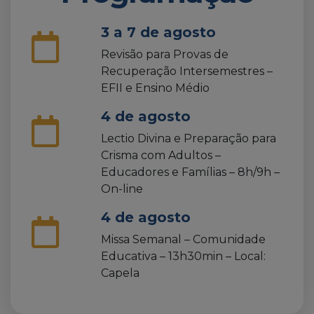
3 a 7 de agosto
Revisão para Provas de
Recuperação Intersemestres –
EFII e Ensino Médio
4 de agosto
Lectio Divina e Preparação para
Crisma com Adultos –
Educadores e Famílias – 8h/9h –
On-line
4 de agosto
Missa Semanal – Comunidade
Educativa – 13h30min – Local:
Capela