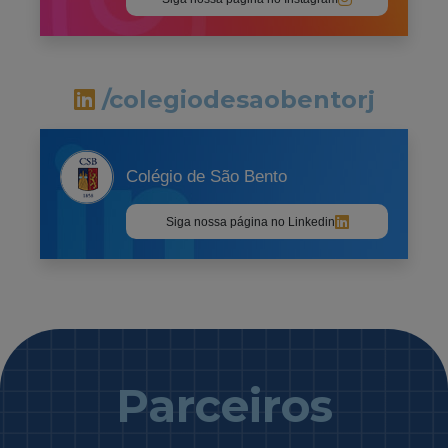
/colegiodesaobentorj
Colégio de São Bento
Siga nossa página no Linkedin
Parceiros