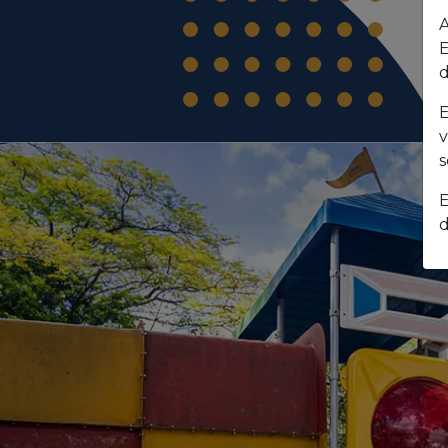
A
E
d
E
v
s
E
d