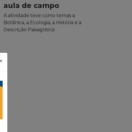
aula de campo
A atividade teve como temas a
Botânica, a Ecologia, a História e a
Descrição Paisagística
×