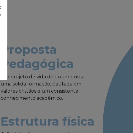
o
3
Proposta
Pedagógica
Um projeto de vida de quem busca
uma sólida formação, pautada em
valores cristãos e um consistente
conhecimento acadêmico.
Estrutura física