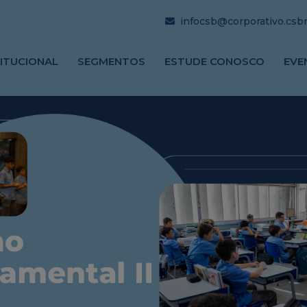
infocsb@corporativo.csbrj
TITUCIONAL
SEGMENTOS
ESTUDE CONOSCO
EVE