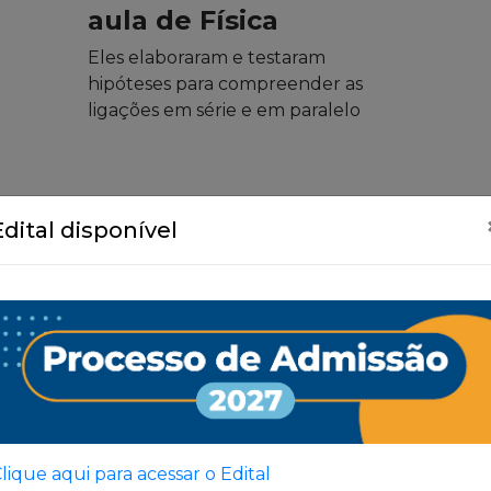
aula de Física
Eles elaboraram e testaram
hipóteses para compreender as
ligações em série e em paralelo
Edital disponível
Ver Todas
lique aqui para acessar o Edital