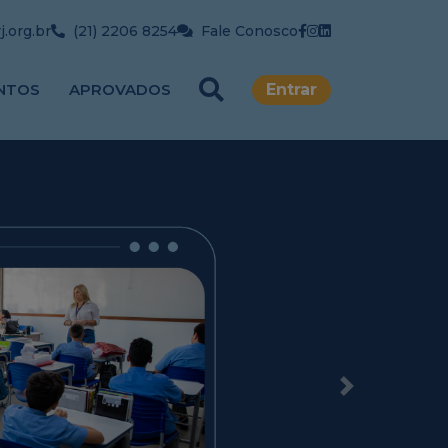
.org.br
(21) 2206 8254
Fale Conosco
NTOS
APROVADOS
Entrar
Next