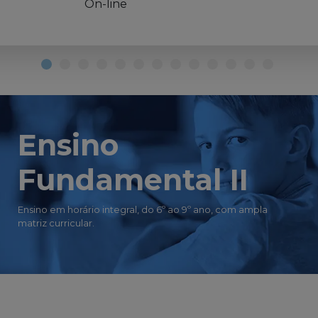
On-line
Ensino
Fundamental II
Ensino em horário integral, do 6º ao 9º ano, com ampla
matriz curricular.