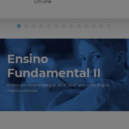
On-line
Ensino
Fundamental II
Ensino em horário integral, do 6º ao 9º ano, com ampla
matriz curricular.