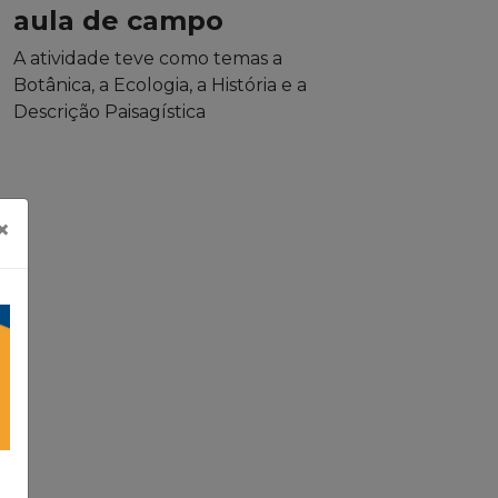
aula de campo
A atividade teve como temas a
Botânica, a Ecologia, a História e a
Descrição Paisagística
×