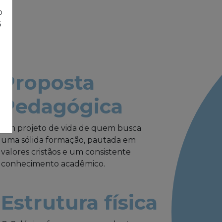
o
3
Proposta
Pedagógica
Um projeto de vida de quem busca
uma sólida formação, pautada em
valores cristãos e um consistente
conhecimento acadêmico.
Estrutura física