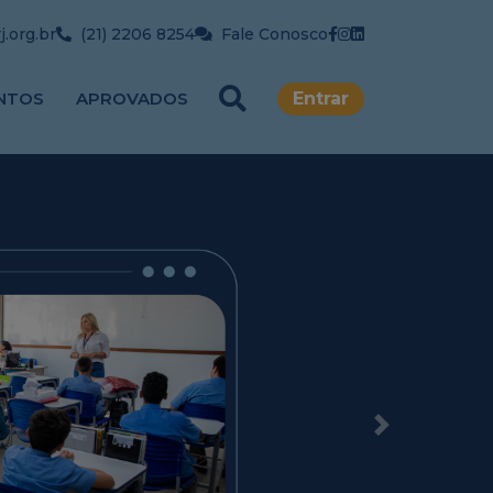
.org.br
(21) 2206 8254
Fale Conosco
NTOS
APROVADOS
Entrar
Next