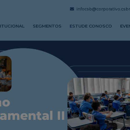
infocsb@corporativo.csbrj
TITUCIONAL
SEGMENTOS
ESTUDE CONOSCO
EVE