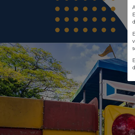
A
E
d
E
v
s
E
d