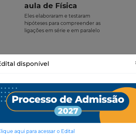
aula de Física
Eles elaboraram e testaram
hipóteses para compreender as
ligações em série e em paralelo
Edital disponível
Ver Todas
lique aqui para acessar o Edital