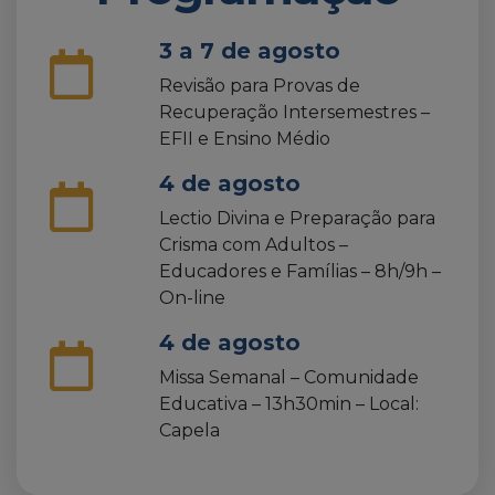
3 a 7 de agosto
Revisão para Provas de
Recuperação Intersemestres –
EFII e Ensino Médio
4 de agosto
Lectio Divina e Preparação para
Crisma com Adultos –
Educadores e Famílias – 8h/9h –
On-line
4 de agosto
Missa Semanal – Comunidade
Educativa – 13h30min – Local:
Capela