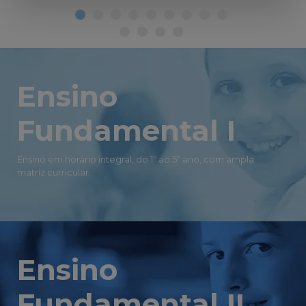
Ensino
Fundamental I
Ensino em horário integral, do 1º ao 5º ano, com ampla
matriz curricular.
Ensino
Fundamental II