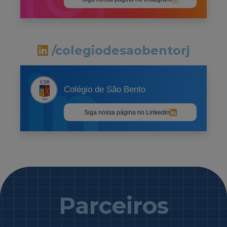
/colegiodesaobentorj
Colégio de São Bento
Siga nossa página no Linkedin
Parceiros