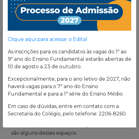
Proposta
Pedagógica
Um projeto de vida de quem busca uma sólida
Clique aqui para acessar o Edital
formação, pautada em valores cristãos e um
consistente conhecimento acadêmico.
As inscrições para os candidatos às vagas do 1º ao
9º ano do Ensino Fundamental estarão abertas de
10 de agosto a 23 de outubro.
Estrutura física
Excepcionalmente, para o ano letivo de 2027, não
haverá vagas para o 7º ano do Ensino
O Colégio oferece uma excelente estrutura para
Fundamental e para a 1ª série do Ensino Médio.
atender a seus alunos em período integral.
Laboratórios de Química, Física e Biologia; salas
Em caso de dúvidas, entre em contato com a
de leitura e de grupo; biblioteca; cybersala;
Secretaria do Colégio, pelo telefone: 2206-8260.
auditórios; complexo esportivo; piscina
semiolímpica; sala de musculação e enfermaria
são alguns desses espaços.