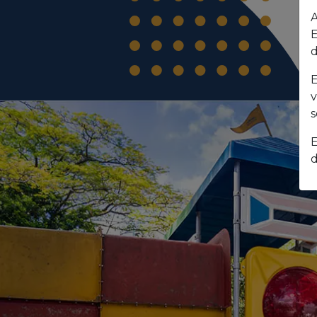
A
E
d
E
v
s
E
d