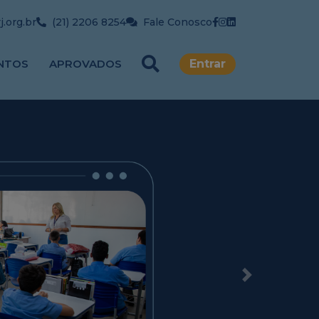
.org.br
(21) 2206 8254
Fale Conosco
NTOS
APROVADOS
Entrar
Next