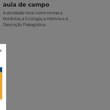
aula de campo
A atividade teve como temas a
Botânica, a Ecologia, a História e a
Descrição Paisagística
×