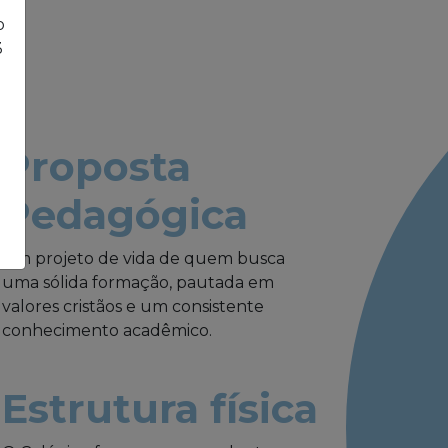
o
3
Proposta
Pedagógica
Um projeto de vida de quem busca
uma sólida formação, pautada em
valores cristãos e um consistente
conhecimento acadêmico.
Estrutura física