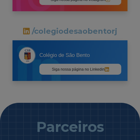
/colegiodesaobentorj
Colégio de São Bento
Siga nossa página no Linkedin
Parceiros