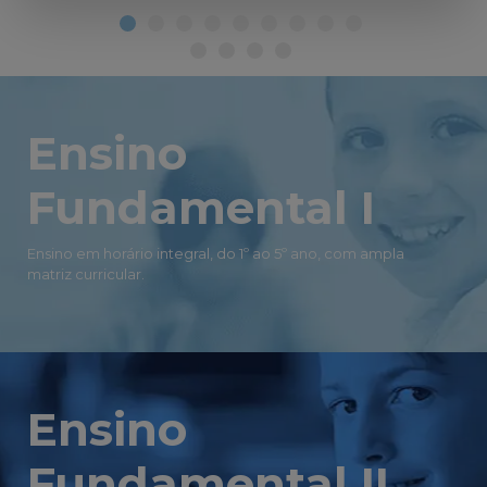
Ensino
Fundamental I
Ensino em horário integral, do 1º ao 5º ano, com ampla
matriz curricular.
Ensino
Fundamental II