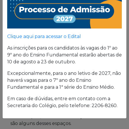
Proposta
Pedagógica
Um projeto de vida de quem busca uma sólida
Clique aqui para acessar o Edital
formação, pautada em valores cristãos e um
consistente conhecimento acadêmico.
As inscrições para os candidatos às vagas do 1º ao
9º ano do Ensino Fundamental estarão abertas de
10 de agosto a 23 de outubro.
Estrutura física
Excepcionalmente, para o ano letivo de 2027, não
haverá vagas para o 7º ano do Ensino
O Colégio oferece uma excelente estrutura para
Fundamental e para a 1ª série do Ensino Médio.
atender a seus alunos em período integral.
Laboratórios de Química, Física e Biologia; salas
Em caso de dúvidas, entre em contato com a
de leitura e de grupo; biblioteca; cybersala;
Secretaria do Colégio, pelo telefone: 2206-8260.
auditórios; complexo esportivo; piscina
semiolímpica; sala de musculação e enfermaria
são alguns desses espaços.