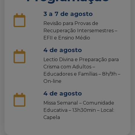
3 a 7 de agosto
Revisão para Provas de
Recuperação Intersemestres –
EFII e Ensino Médio
4 de agosto
Lectio Divina e Preparação para
Crisma com Adultos –
Educadores e Famílias – 8h/9h –
On-line
4 de agosto
Missa Semanal – Comunidade
Educativa – 13h30min – Local:
Capela