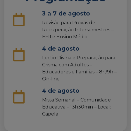
3 a 7 de agosto
Revisão para Provas de
Recuperação Intersemestres –
EFII e Ensino Médio
4 de agosto
Lectio Divina e Preparação para
Crisma com Adultos –
Educadores e Famílias – 8h/9h –
On-line
4 de agosto
Missa Semanal – Comunidade
Educativa – 13h30min – Local:
Capela