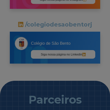
/colegiodesaobentorj
Colégio de São Bento
Siga nossa página no Linkedin
Parceiros