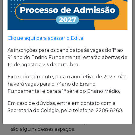
Proposta
Pedagógica
Um projeto de vida de quem busca uma sólida
Clique aqui para acessar o Edital
formação, pautada em valores cristãos e um
consistente conhecimento acadêmico.
As inscrições para os candidatos às vagas do 1º ao
9º ano do Ensino Fundamental estarão abertas de
10 de agosto a 23 de outubro.
Estrutura física
Excepcionalmente, para o ano letivo de 2027, não
haverá vagas para o 7º ano do Ensino
O Colégio oferece uma excelente estrutura para
Fundamental e para a 1ª série do Ensino Médio.
atender a seus alunos em período integral.
Laboratórios de Química, Física e Biologia; salas
Em caso de dúvidas, entre em contato com a
de leitura e de grupo; biblioteca; cybersala;
Secretaria do Colégio, pelo telefone: 2206-8260.
auditórios; complexo esportivo; piscina
semiolímpica; sala de musculação e enfermaria
são alguns desses espaços.