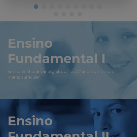
Ensino
Fundamental I
Ensino em horário integral, do 1º ao 5º ano, com ampla
matriz curricular.
Ensino
Fundamental II