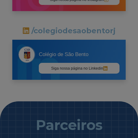
/colegiodesaobentorj
Colégio de São Bento
Siga nossa página no Linkedin
Parceiros