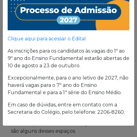
Proposta
Pedagógica
Um projeto de vida de quem busca uma sólida
Clique aqui para acessar o Edital
formação, pautada em valores cristãos e um
consistente conhecimento acadêmico.
As inscrições para os candidatos às vagas do 1º ao
9º ano do Ensino Fundamental estarão abertas de
10 de agosto a 23 de outubro.
Estrutura física
Excepcionalmente, para o ano letivo de 2027, não
haverá vagas para o 7º ano do Ensino
O Colégio oferece uma excelente estrutura para
Fundamental e para a 1ª série do Ensino Médio.
atender a seus alunos em período integral.
Laboratórios de Química, Física e Biologia; salas
Em caso de dúvidas, entre em contato com a
de leitura e de grupo; biblioteca; cybersala;
Secretaria do Colégio, pelo telefone: 2206-8260.
auditórios; complexo esportivo; piscina
semiolímpica; sala de musculação e enfermaria
são alguns desses espaços.