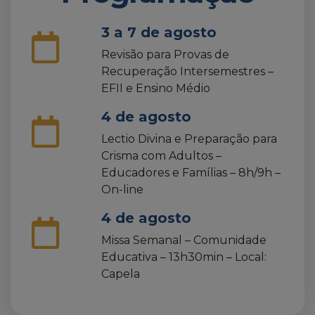
3 a 7 de agosto
Revisão para Provas de
Recuperação Intersemestres –
EFII e Ensino Médio
4 de agosto
Lectio Divina e Preparação para
Crisma com Adultos –
Educadores e Famílias – 8h/9h –
On-line
4 de agosto
Missa Semanal – Comunidade
Educativa – 13h30min – Local:
Capela