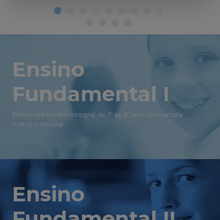
Ensino
Fundamental I
Ensino em horário integral, do 1º ao 5º ano, com ampla
matriz curricular.
Ensino
Fundamental II