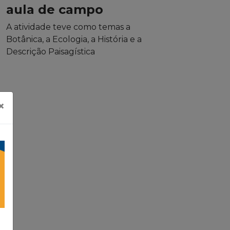
aula de campo
A atividade teve como temas a
Botânica, a Ecologia, a História e a
Descrição Paisagística
×