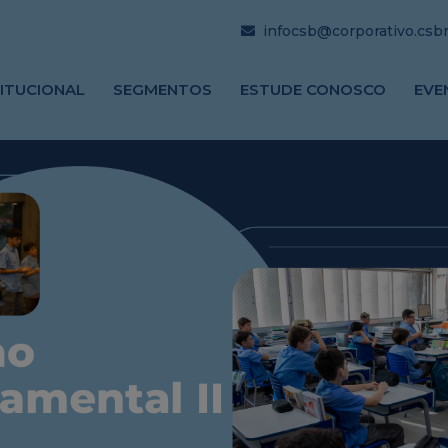
infocsb@corporativo.csbrj
TITUCIONAL
SEGMENTOS
ESTUDE CONOSCO
EVE