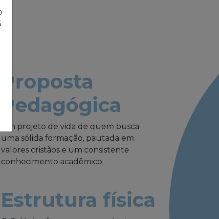
o
3
Proposta
Pedagógica
Um projeto de vida de quem busca
uma sólida formação, pautada em
valores cristãos e um consistente
conhecimento acadêmico.
Estrutura física