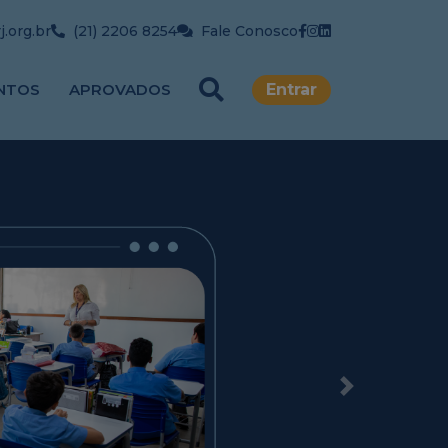
.org.br
(21) 2206 8254
Fale Conosco
NTOS
APROVADOS
Entrar
Next