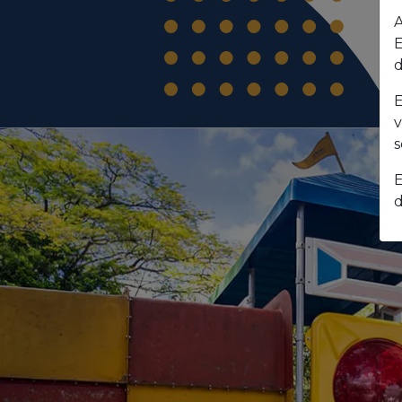
A
E
d
E
v
s
E
d