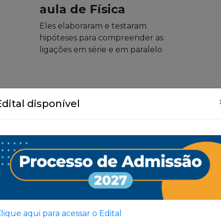
aula de Física
Eles elaboraram e testaram
hipóteses para compreender as
ligações em série e em paralelo
Edital disponível
Ver Todas
lique aqui para acessar o Edital