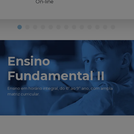
On-line
Ensino
Fundamental II
Ensino em horário integral, do 6º ao 9º ano, com ampla
matriz curricular.