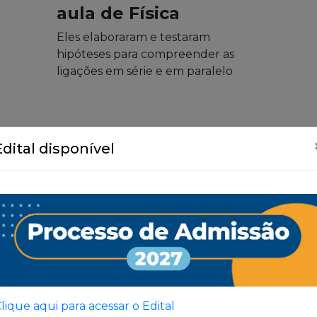
aula de Física
Eles elaboraram e testaram
hipóteses para compreender as
ligações em série e em paralelo
Edital disponível
Ver Todas
lique aqui para acessar o Edital