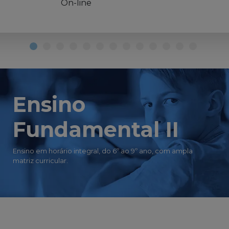
On-line
Ensino
Fundamental II
Ensino em horário integral, do 6º ao 9º ano, com ampla
matriz curricular.