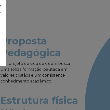
o
3
Proposta
Pedagógica
Um projeto de vida de quem busca
uma sólida formação, pautada em
valores cristãos e um consistente
conhecimento acadêmico.
Estrutura física