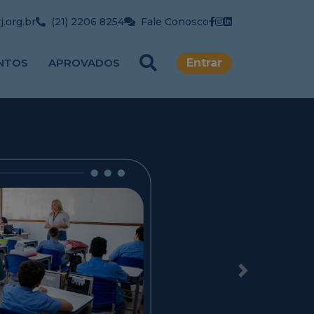
.org.br
(21) 2206 8254
Fale Conosco
NTOS
APROVADOS
Entrar
Next