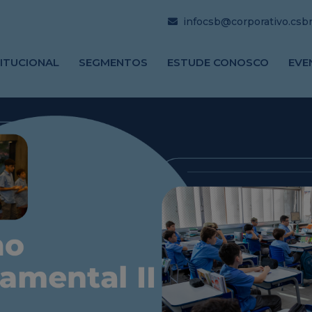
infocsb@corporativo.csbrj
TITUCIONAL
SEGMENTOS
ESTUDE CONOSCO
EVE