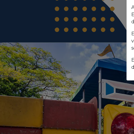
A
E
d
E
v
s
E
d