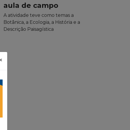
aula de campo
A atividade teve como temas a
Botânica, a Ecologia, a História e a
Descrição Paisagística
×