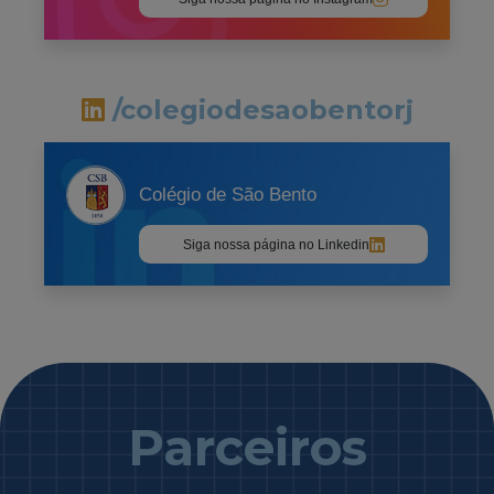
/colegiodesaobentorj
Colégio de São Bento
Siga nossa página no Linkedin
Parceiros