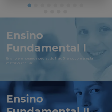
Ensino
Fundamental I
Ensino em horário integral, do 1º ao 5º ano, com ampla
matriz curricular.
Ensino
Fundamental II