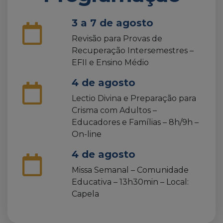
3 a 7 de agosto
Revisão para Provas de
Recuperação Intersemestres –
EFII e Ensino Médio
4 de agosto
Lectio Divina e Preparação para
Crisma com Adultos –
Educadores e Famílias – 8h/9h –
On-line
4 de agosto
Missa Semanal – Comunidade
Educativa – 13h30min – Local:
Capela