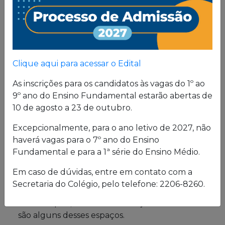
Proposta
Pedagógica
Um projeto de vida de quem busca uma sólida
Clique aqui para acessar o Edital
formação, pautada em valores cristãos e um
consistente conhecimento acadêmico.
As inscrições para os candidatos às vagas do 1º ao
9º ano do Ensino Fundamental estarão abertas de
10 de agosto a 23 de outubro.
Estrutura física
Excepcionalmente, para o ano letivo de 2027, não
haverá vagas para o 7º ano do Ensino
O Colégio oferece uma excelente estrutura para
Fundamental e para a 1ª série do Ensino Médio.
atender a seus alunos em período integral.
Laboratórios de Química, Física e Biologia; salas
Em caso de dúvidas, entre em contato com a
de leitura e de grupo; biblioteca; cybersala;
Secretaria do Colégio, pelo telefone: 2206-8260.
auditórios; complexo esportivo; piscina
semiolímpica; sala de musculação e enfermaria
são alguns desses espaços.