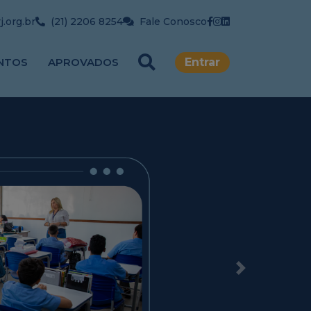
.org.br
(21) 2206 8254
Fale Conosco
NTOS
APROVADOS
Entrar
Next