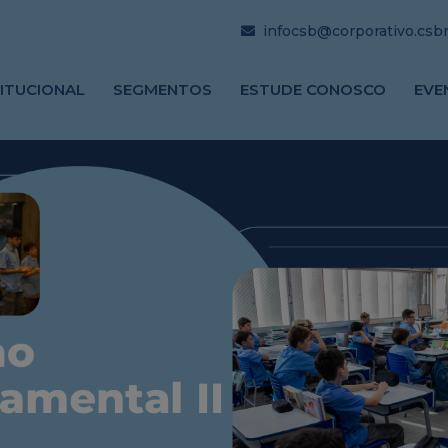
infocsb@corporativo.csbrj
TITUCIONAL
SEGMENTOS
ESTUDE CONOSCO
EVE