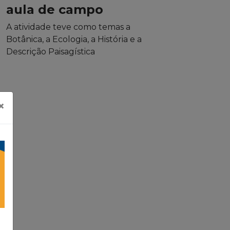
aula de campo
A atividade teve como temas a
Botânica, a Ecologia, a História e a
Descrição Paisagística
×