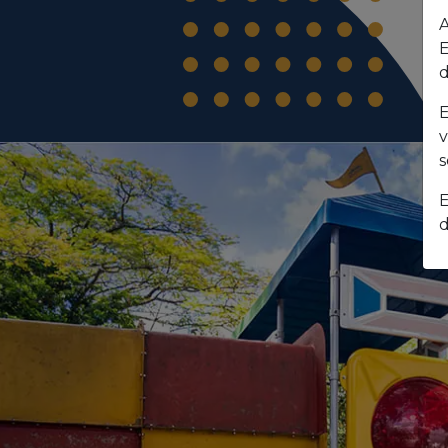
A
E
d
E
v
s
E
d