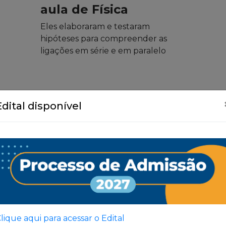
aula de Física
Eles elaboraram e testaram
hipóteses para compreender as
ligações em série e em paralelo
Edital disponível
Ver Todas
lique aqui para acessar o Edital