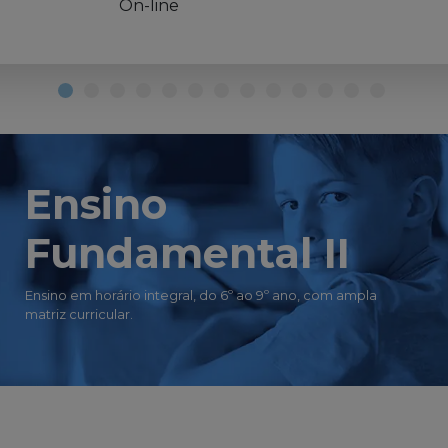
On-line
Ensino
Fundamental II
Ensino em horário integral, do 6º ao 9º ano, com ampla
matriz curricular.