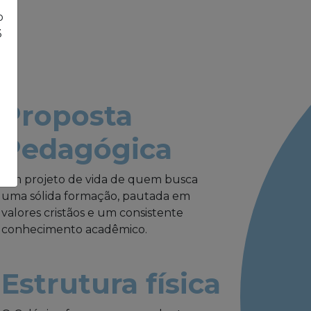
o
3
Proposta
Pedagógica
Um projeto de vida de quem busca
uma sólida formação, pautada em
valores cristãos e um consistente
conhecimento acadêmico.
Estrutura física