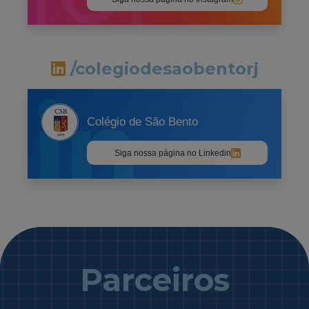
/colegiodesaobentorj
Colégio de São Bento
Siga nossa página no Linkedin
Parceiros