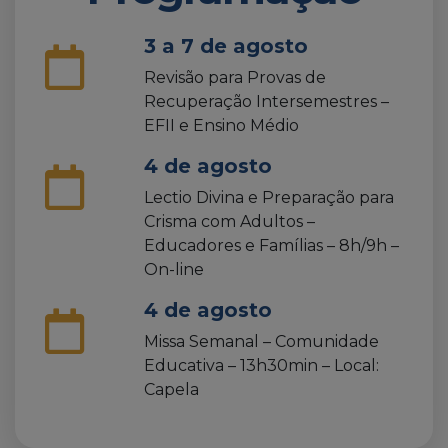
3 a 7 de agosto
Revisão para Provas de
Recuperação Intersemestres –
EFII e Ensino Médio
4 de agosto
Lectio Divina e Preparação para
Crisma com Adultos –
Educadores e Famílias – 8h/9h –
On-line
4 de agosto
Missa Semanal – Comunidade
Educativa – 13h30min – Local:
Capela