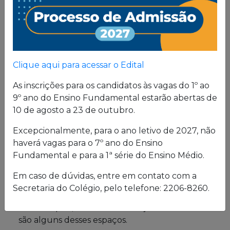
Proposta
Pedagógica
Um projeto de vida de quem busca uma sólida
Clique aqui para acessar o Edital
formação, pautada em valores cristãos e um
consistente conhecimento acadêmico.
As inscrições para os candidatos às vagas do 1º ao
9º ano do Ensino Fundamental estarão abertas de
10 de agosto a 23 de outubro.
Estrutura física
Excepcionalmente, para o ano letivo de 2027, não
haverá vagas para o 7º ano do Ensino
O Colégio oferece uma excelente estrutura para
Fundamental e para a 1ª série do Ensino Médio.
atender a seus alunos em período integral.
Laboratórios de Química, Física e Biologia; salas
Em caso de dúvidas, entre em contato com a
de leitura e de grupo; biblioteca; cybersala;
Secretaria do Colégio, pelo telefone: 2206-8260.
auditórios; complexo esportivo; piscina
semiolímpica; sala de musculação e enfermaria
são alguns desses espaços.