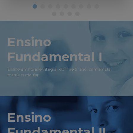
Ensino
Fundamental I
Ensino em horário integral, do 1º ao 5º ano, com ampla
matriz curricular.
Ensino
Fundamental II