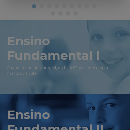
Ensino
Fundamental I
Ensino em horário integral, do 1º ao 5º ano, com ampla
matriz curricular.
Ensino
Fundamental II