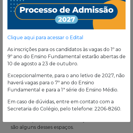
Proposta
Pedagógica
Um projeto de vida de quem busca uma sólida
Clique aqui para acessar o Edital
formação, pautada em valores cristãos e um
consistente conhecimento acadêmico.
As inscrições para os candidatos às vagas do 1º ao
9º ano do Ensino Fundamental estarão abertas de
10 de agosto a 23 de outubro.
Estrutura física
Excepcionalmente, para o ano letivo de 2027, não
haverá vagas para o 7º ano do Ensino
O Colégio oferece uma excelente estrutura para
Fundamental e para a 1ª série do Ensino Médio.
atender a seus alunos em período integral.
Laboratórios de Química, Física e Biologia; salas
Em caso de dúvidas, entre em contato com a
de leitura e de grupo; biblioteca; cybersala;
Secretaria do Colégio, pelo telefone: 2206-8260.
auditórios; complexo esportivo; piscina
semiolímpica; sala de musculação e enfermaria
são alguns desses espaços.