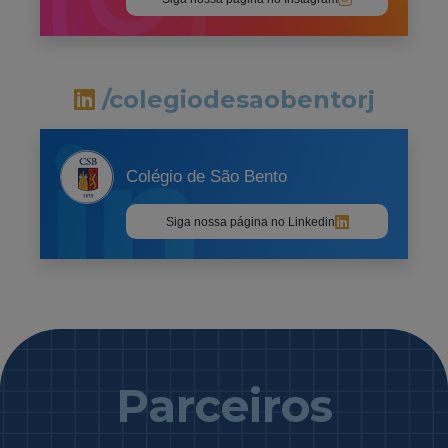
/colegiodesaobentorj
Colégio de São Bento
Siga nossa página no Linkedin
Parceiros