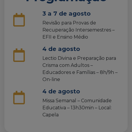
3 a 7 de agosto
Revisão para Provas de
Recuperação Intersemestres –
EFII e Ensino Médio
4 de agosto
Lectio Divina e Preparação para
Crisma com Adultos –
Educadores e Famílias – 8h/9h –
On-line
4 de agosto
Missa Semanal – Comunidade
Educativa – 13h30min – Local:
Capela