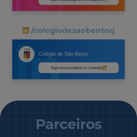
/colegiodesaobentorj
Colégio de São Bento
Siga nossa página no Linkedin
Parceiros