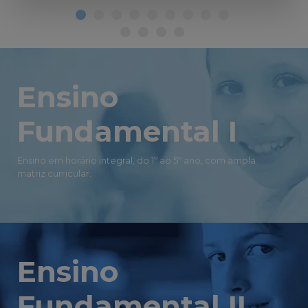
Ensino
Fundamental I
Ensino em horário integral, do 1º ao 5º ano, com ampla
matriz curricular.
Ensino
Fundamental II