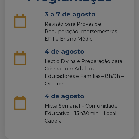
3 a 7 de agosto
Revisão para Provas de
Recuperação Intersemestres –
EFII e Ensino Médio
4 de agosto
Lectio Divina e Preparação para
Crisma com Adultos –
Educadores e Famílias – 8h/9h –
On-line
4 de agosto
Missa Semanal – Comunidade
Educativa – 13h30min – Local:
Capela