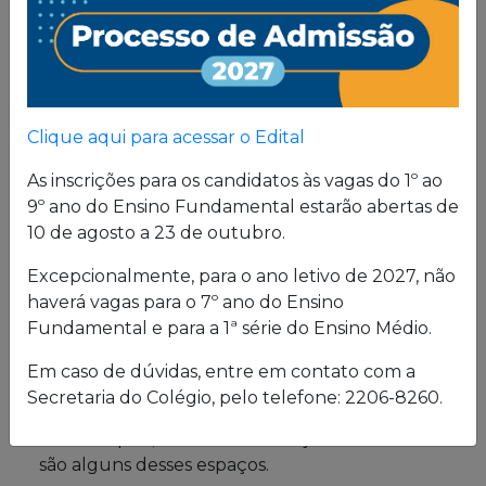
Proposta
Pedagógica
Um projeto de vida de quem busca uma sólida
Clique aqui para acessar o Edital
formação, pautada em valores cristãos e um
consistente conhecimento acadêmico.
As inscrições para os candidatos às vagas do 1º ao
9º ano do Ensino Fundamental estarão abertas de
10 de agosto a 23 de outubro.
Estrutura física
Excepcionalmente, para o ano letivo de 2027, não
haverá vagas para o 7º ano do Ensino
O Colégio oferece uma excelente estrutura para
Fundamental e para a 1ª série do Ensino Médio.
atender a seus alunos em período integral.
Laboratórios de Química, Física e Biologia; salas
Em caso de dúvidas, entre em contato com a
de leitura e de grupo; biblioteca; cybersala;
Secretaria do Colégio, pelo telefone: 2206-8260.
auditórios; complexo esportivo; piscina
semiolímpica; sala de musculação e enfermaria
são alguns desses espaços.