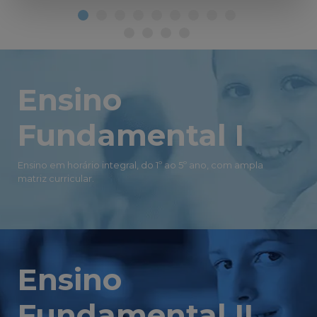
Ensino
Fundamental I
Ensino em horário integral, do 1º ao 5º ano, com ampla
matriz curricular.
Ensino
Fundamental II