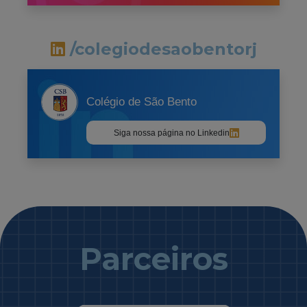
/colegiodesaobentorj
Colégio de São Bento
Siga nossa página no Linkedin
Parceiros