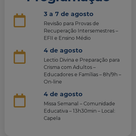
3 a 7 de agosto
Revisão para Provas de
Recuperação Intersemestres –
EFII e Ensino Médio
4 de agosto
Lectio Divina e Preparação para
Crisma com Adultos –
Educadores e Famílias – 8h/9h –
On-line
4 de agosto
Missa Semanal – Comunidade
Educativa – 13h30min – Local:
Capela