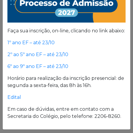
Pedagógica
Um projeto de vida de quem busca uma sólida
Faça sua inscrição, on-line, clicando no link abaixo:
formação, pautada em valores cristãos e um
consistente conhecimento acadêmico.
1º ano EF – até 23/10
2º ao 5º ano EF – até 23/10
Estrutura física
6º ao 9º ano EF – até 23/10
O Colégio oferece uma excelente estrutura para
Horário para realização da inscrição presencial: de
atender a seus alunos em período integral.
segunda a sexta-feira, das 8h às 16h.
Laboratórios de Química, Física e Biologia; salas
Edital
de leitura e de grupo; biblioteca; cybersala;
auditórios; complexo esportivo; piscina
Em caso de dúvidas, entre em contato com a
semiolímpica; sala de musculação e enfermaria
Secretaria do Colégio, pelo telefone: 2206-8260.
são alguns desses espaços.