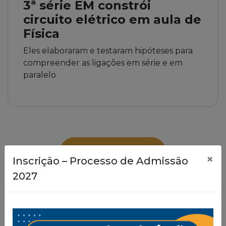
3ª série EM constrói
circuito elétrico em aula de
Física
Eles elaboraram e testaram hipóteses para
compreender as ligações em série e em
paralelo
Ver Todas
×
Inscrição – Processo de Admissão
2027
Proposta