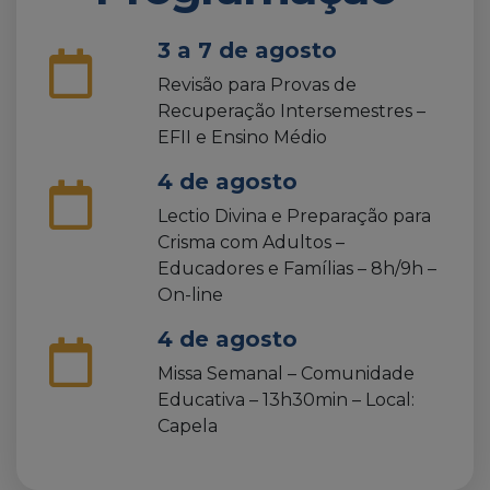
3 a 7 de agosto
Revisão para Provas de
Recuperação Intersemestres –
EFII e Ensino Médio
4 de agosto
Lectio Divina e Preparação para
Crisma com Adultos –
Educadores e Famílias – 8h/9h –
On-line
4 de agosto
Missa Semanal – Comunidade
Educativa – 13h30min – Local:
Capela