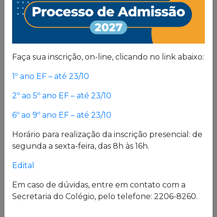
Proposta
Pedagógica
Um projeto de vida de quem busca uma sólida
Faça sua inscrição, on-line, clicando no link abaixo:
formação, pautada em valores cristãos e um
1º ano EF – até 23/10
consistente conhecimento acadêmico.
2º ao 5º ano EF – até 23/10
Estrutura física
6º ao 9º ano EF – até 23/10
Horário para realização da inscrição presencial: de
O Colégio oferece uma excelente estrutura para
segunda a sexta-feira, das 8h às 16h.
atender a seus alunos em período integral.
Laboratórios de Química, Física e Biologia; salas
Edital
de leitura e de grupo; biblioteca; cybersala;
auditórios; complexo esportivo; piscina
Em caso de dúvidas, entre em contato com a
semiolímpica; sala de musculação e enfermaria
Secretaria do Colégio, pelo telefone: 2206-8260.
são alguns desses espaços.