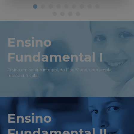
Ensino
Fundamental I
Ensino em horário integral, do 1º ao 5º ano, com ampla
matriz curricular.
Ensino
Fundamental II