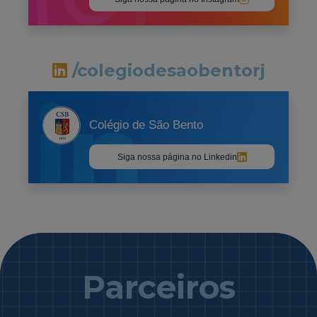
/colegiodesaobentorj
Colégio de São Bento
Siga nossa página no Linkedin
Parceiros