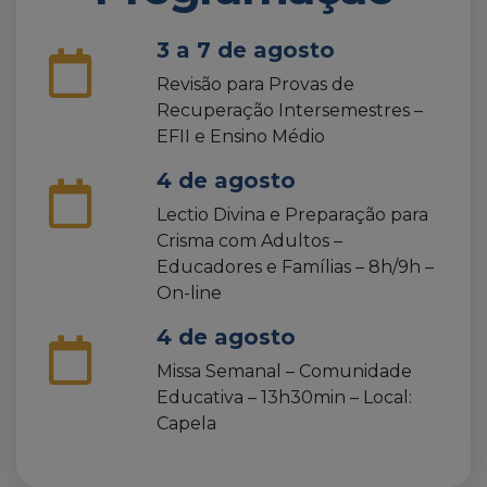
3 a 7 de agosto
Revisão para Provas de
Recuperação Intersemestres –
EFII e Ensino Médio
4 de agosto
Lectio Divina e Preparação para
Crisma com Adultos –
Educadores e Famílias – 8h/9h –
On-line
4 de agosto
Missa Semanal – Comunidade
Educativa – 13h30min – Local:
Capela