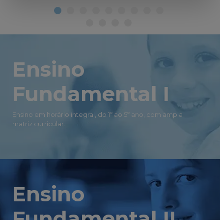
Ensino
Fundamental I
Ensino em horário integral, do 1º ao 5º ano, com ampla
matriz curricular.
Ensino
Fundamental II