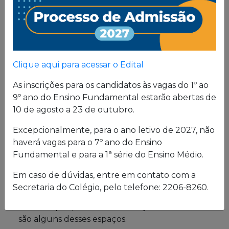
Proposta
Pedagógica
Um projeto de vida de quem busca uma sólida
Clique aqui para acessar o Edital
formação, pautada em valores cristãos e um
consistente conhecimento acadêmico.
As inscrições para os candidatos às vagas do 1º ao
9º ano do Ensino Fundamental estarão abertas de
10 de agosto a 23 de outubro.
Estrutura física
Excepcionalmente, para o ano letivo de 2027, não
haverá vagas para o 7º ano do Ensino
O Colégio oferece uma excelente estrutura para
Fundamental e para a 1ª série do Ensino Médio.
atender a seus alunos em período integral.
Laboratórios de Química, Física e Biologia; salas
Em caso de dúvidas, entre em contato com a
de leitura e de grupo; biblioteca; cybersala;
Secretaria do Colégio, pelo telefone: 2206-8260.
auditórios; complexo esportivo; piscina
semiolímpica; sala de musculação e enfermaria
são alguns desses espaços.