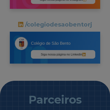
/colegiodesaobentorj
Colégio de São Bento
Siga nossa página no Linkedin
Parceiros