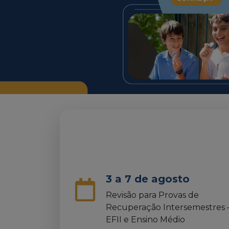
4 de agosto
5 de agos
Missa Semanal – Comunidade
Aula de Cam
Educativa – 13h30min – Local:
Catacumba – 
Capela