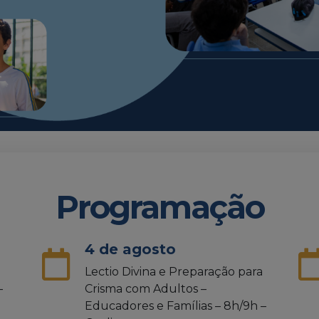
Programação
to
8 de agosto
po – Parque da
Missa e Confraternizaçã
Turmas: 161 e 163
dos Pais – 9h – Local: Igr
Abacial