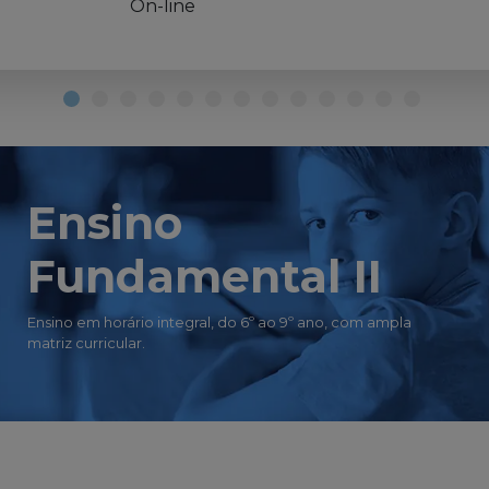
Ensino
Fundamental II
Ensino em horário integral, do 6º ao 9º ano, com ampla
matriz curricular.