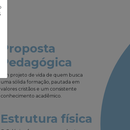
o
3
Proposta
Pedagógica
Um projeto de vida de quem busca
uma sólida formação, pautada em
valores cristãos e um consistente
conhecimento acadêmico.
Estrutura física