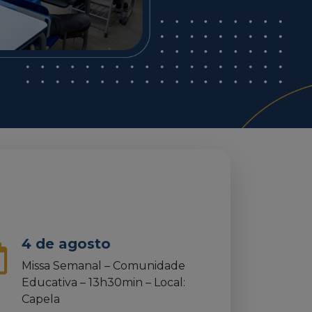
10 a 14 de agosto
o pelo Dia
Provas de Recuperação
eja
Intersemestres – EFII