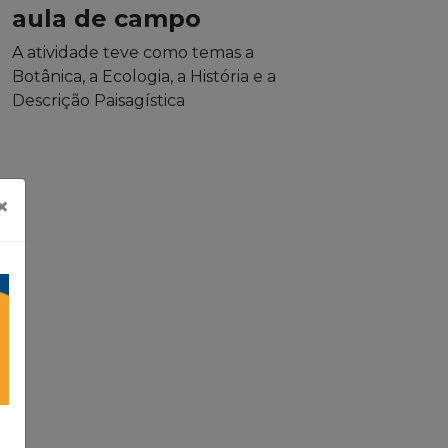
aula de campo
A atividade teve como temas a
Botânica, a Ecologia, a História e a
Descrição Paisagística
×