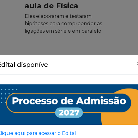
aula de Física
Eles elaboraram e testaram
hipóteses para compreender as
ligações em série e em paralelo
Edital disponível
Ver Todas
lique aqui para acessar o Edital