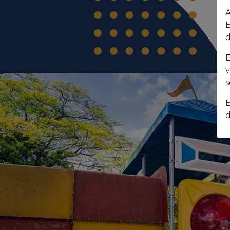
A
E
d
E
v
s
E
d