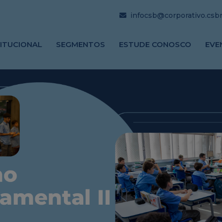
infocsb@corporativo.csbrj
TITUCIONAL
SEGMENTOS
ESTUDE CONOSCO
EVE