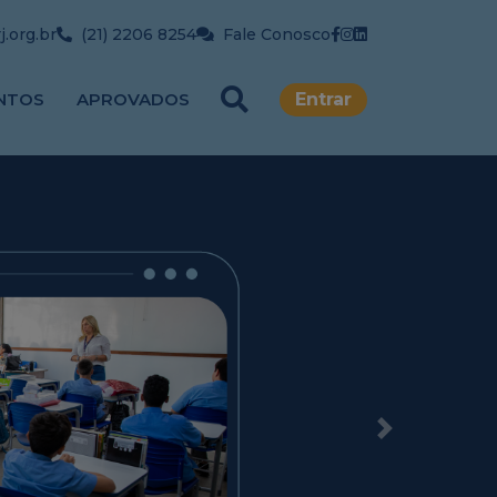
.org.br
(21) 2206 8254
Fale Conosco
NTOS
APROVADOS
Entrar
Next