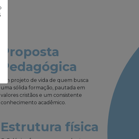
o
3
Proposta
Pedagógica
Um projeto de vida de quem busca
uma sólida formação, pautada em
valores cristãos e um consistente
conhecimento acadêmico.
Estrutura física