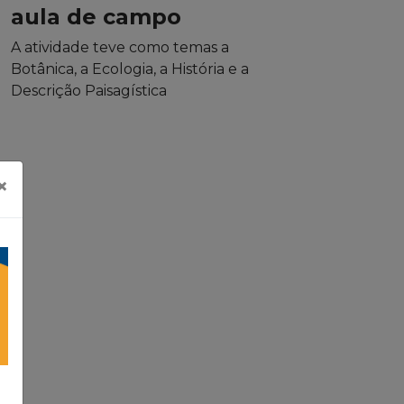
aula de campo
A atividade teve como temas a
Botânica, a Ecologia, a História e a
Descrição Paisagística
×