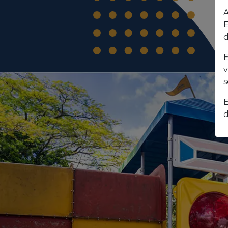
A
E
d
E
v
s
E
d