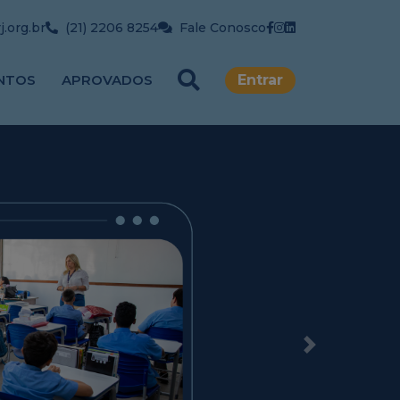
.org.br
(21) 2206 8254
Fale Conosco
NTOS
APROVADOS
Entrar
Next