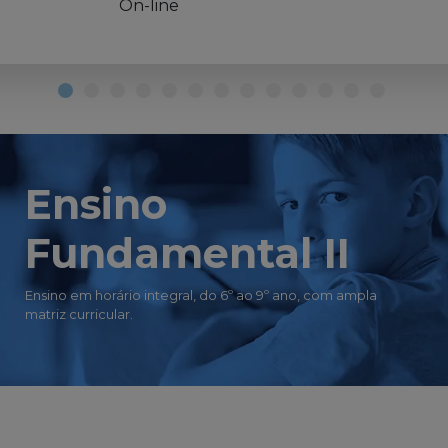
On-line
Ensino
Fundamental II
Ensino em horário integral, do 6º ao 9º ano, com ampla
matriz curricular.