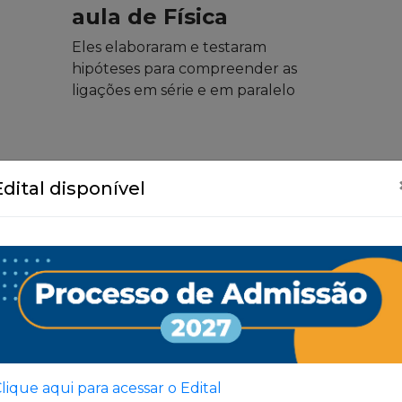
aula de Física
Eles elaboraram e testaram
hipóteses para compreender as
ligações em série e em paralelo
Edital disponível
Ver Todas
lique aqui para acessar o Edital