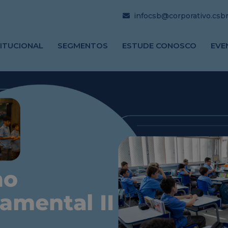
infocsb@corporativo.csbrj
TITUCIONAL
SEGMENTOS
ESTUDE CONOSCO
EVE