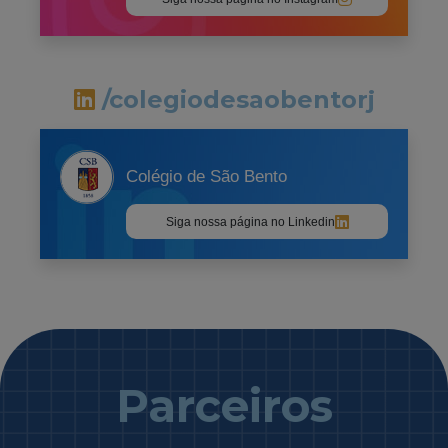
/colegiodesaobentorj
Colégio de São Bento
Siga nossa página no Linkedin
Parceiros