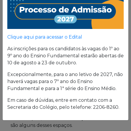
Um projeto de vida de quem busca uma sólida
formação, pautada em valores cristãos e um
consistente conhecimento acadêmico.
Clique aqui para acessar o Edital
Estrutura física
As inscrições para os candidatos às vagas do 1º ao
9º ano do Ensino Fundamental estarão abertas de
O Colégio oferece uma excelente estrutura para
10 de agosto a 23 de outubro.
atender a seus alunos em período integral.
Excepcionalmente, para o ano letivo de 2027, não
Laboratórios de Química, Física e Biologia; salas
haverá vagas para o 7º ano do Ensino
de leitura e de grupo; biblioteca; cybersala;
Fundamental e para a 1ª série do Ensino Médio.
auditórios; complexo esportivo; piscina
semiolímpica; sala de musculação e enfermaria
Em caso de dúvidas, entre em contato com a
são alguns desses espaços.
Secretaria do Colégio, pelo telefone: 2206-8260.
Pastoral