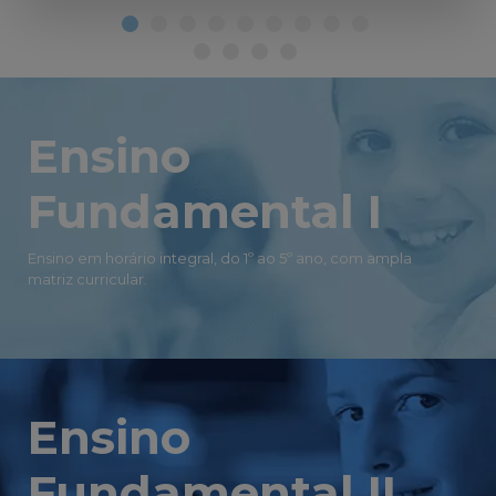
Ensino
Fundamental I
Ensino em horário integral, do 1º ao 5º ano, com ampla
matriz curricular.
Ensino
Fundamental II
Ensino em horário integral, do 6º ao 9º ano, com ampla
matriz curricular.