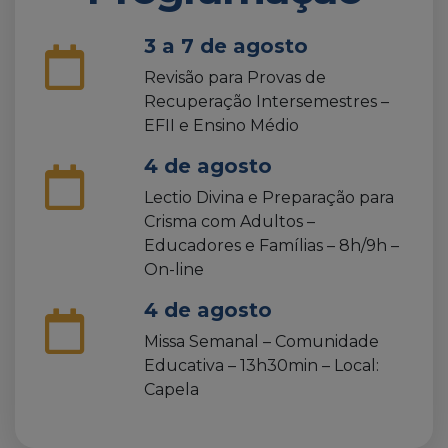
5 de agosto
Aula de Campo – Parque da
Catacumba – Turmas: 161 e 163
8 de agosto
Missa e Confraternização pelo
Dia dos Pais – 9h – Local: Igreja
Abacial
10 a 14 de agosto
Provas de Recuperação
Intersemestres – EFII