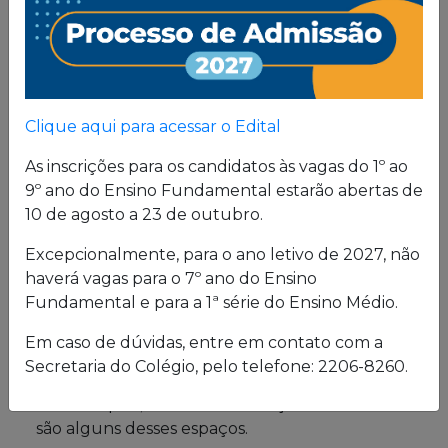
Proposta
Pedagógica
Um projeto de vida de quem busca uma sólida
Clique aqui para acessar o Edital
formação, pautada em valores cristãos e um
consistente conhecimento acadêmico.
As inscrições para os candidatos às vagas do 1º ao
9º ano do Ensino Fundamental estarão abertas de
10 de agosto a 23 de outubro.
Estrutura física
Excepcionalmente, para o ano letivo de 2027, não
haverá vagas para o 7º ano do Ensino
O Colégio oferece uma excelente estrutura para
Fundamental e para a 1ª série do Ensino Médio.
atender a seus alunos em período integral.
Laboratórios de Química, Física e Biologia; salas
Em caso de dúvidas, entre em contato com a
de leitura e de grupo; biblioteca; cybersala;
Secretaria do Colégio, pelo telefone: 2206-8260.
auditórios; complexo esportivo; piscina
semiolímpica; sala de musculação e enfermaria
são alguns desses espaços.