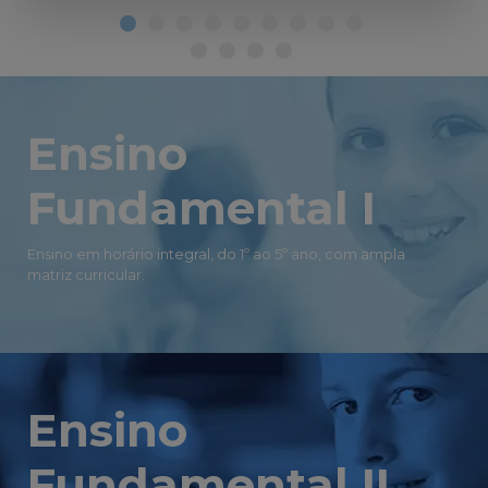
Ensino
Fundamental I
Ensino em horário integral, do 1º ao 5º ano, com ampla
matriz curricular.
Ensino
Fundamental II