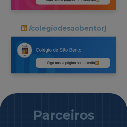
/colegiodesaobentorj
Colégio de São Bento
Siga nossa página no Linkedin
Parceiros