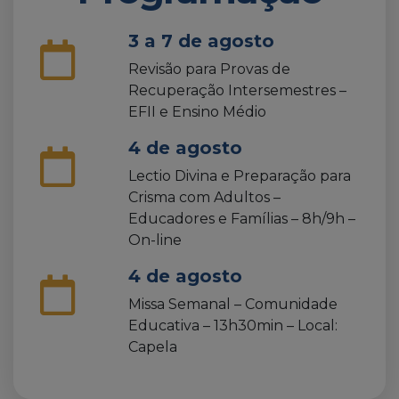
3 a 7 de agosto
Revisão para Provas de
Recuperação Intersemestres –
EFII e Ensino Médio
4 de agosto
Lectio Divina e Preparação para
Crisma com Adultos –
Educadores e Famílias – 8h/9h –
On-line
4 de agosto
Missa Semanal – Comunidade
Educativa – 13h30min – Local:
Capela