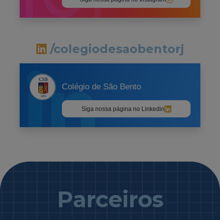
/colegiodesaobentorj
Colégio de São Bento
Siga nossa página no Linkedin
Parceiros