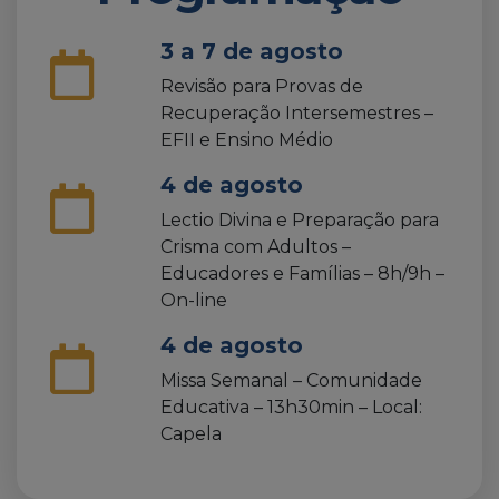
3 a 7 de agosto
Revisão para Provas de
Recuperação Intersemestres –
EFII e Ensino Médio
4 de agosto
Lectio Divina e Preparação para
Crisma com Adultos –
Educadores e Famílias – 8h/9h –
On-line
4 de agosto
Missa Semanal – Comunidade
Educativa – 13h30min – Local:
Capela