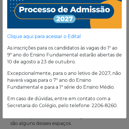
Proposta
Pedagógica
Um projeto de vida de quem busca uma sólida
Clique aqui para acessar o Edital
formação, pautada em valores cristãos e um
consistente conhecimento acadêmico.
As inscrições para os candidatos às vagas do 1º ao
9º ano do Ensino Fundamental estarão abertas de
10 de agosto a 23 de outubro.
Estrutura física
Excepcionalmente, para o ano letivo de 2027, não
haverá vagas para o 7º ano do Ensino
O Colégio oferece uma excelente estrutura para
Fundamental e para a 1ª série do Ensino Médio.
atender a seus alunos em período integral.
Laboratórios de Química, Física e Biologia; salas
Em caso de dúvidas, entre em contato com a
de leitura e de grupo; biblioteca; cybersala;
Secretaria do Colégio, pelo telefone: 2206-8260.
auditórios; complexo esportivo; piscina
semiolímpica; sala de musculação e enfermaria
são alguns desses espaços.