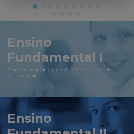
Ensino
Fundamental I
Ensino em horário integral, do 1º ao 5º ano, com ampla
matriz curricular.
Ensino
Fundamental II