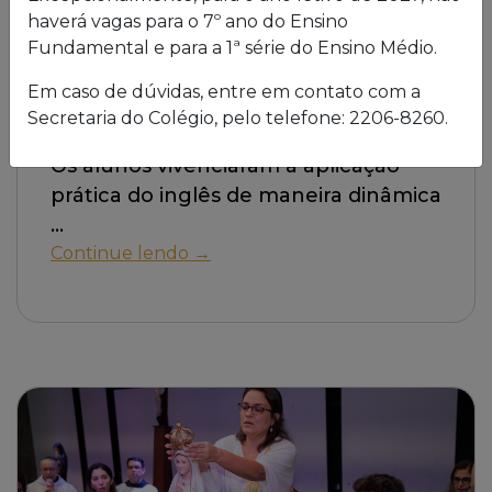
13 de maio de 2025
haverá vagas para o 7º ano do Ensino
Fundamental e para a 1ª série do Ensino Médio.
9º ano EF participa de um
“escape game”, em
Em caso de dúvidas, entre em contato com a
Copacabana
Secretaria do Colégio, pelo telefone: 2206-8260.
Os alunos vivenciaram a aplicação
prática do inglês de maneira dinâmica
Continue lendo →