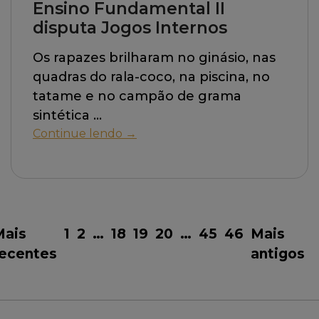
Ensino Fundamental II
disputa Jogos Internos
Os rapazes brilharam no ginásio, nas
quadras do rala-coco, na piscina, no
tatame e no campão de grama
sintética
Continue lendo →
Mais
1
2
…
18
19
20
…
45
46
Mais
recentes
antigos