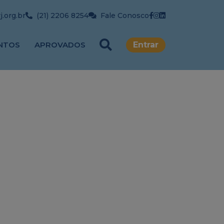
.org.br
(21) 2206 8254
Fale Conosco
NTOS
APROVADOS
Entrar