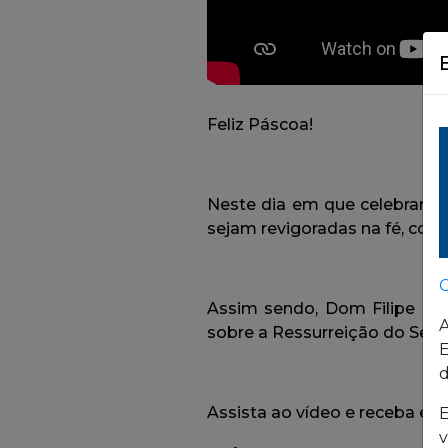
C
A
E
d
E
v