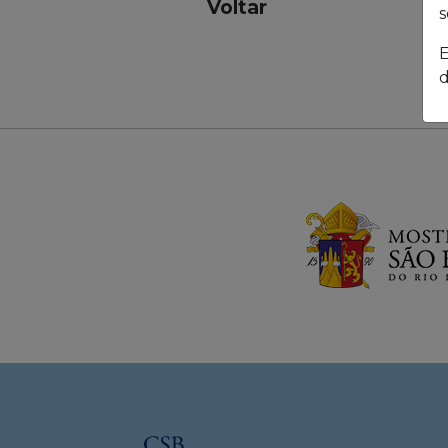
s
E
d