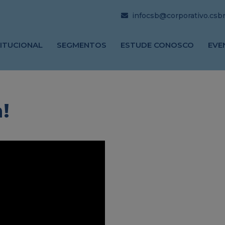
infocsb@corporativo.csbrj
TITUCIONAL
SEGMENTOS
ESTUDE CONOSCO
EVE