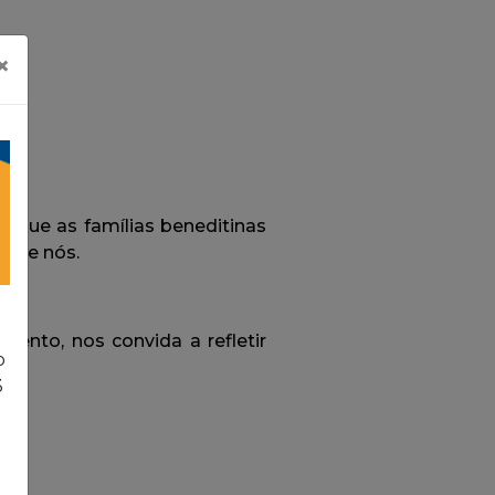
×
o
3