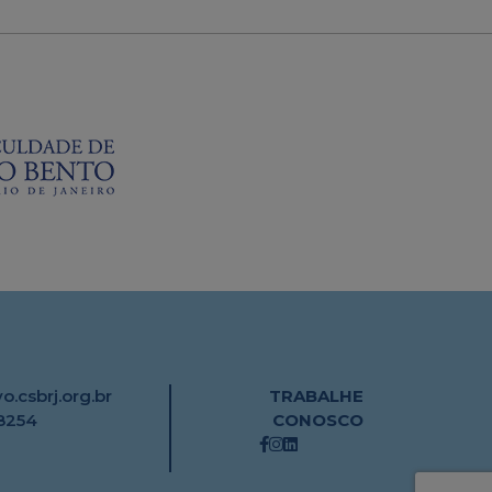
.csbrj.org.br
TRABALHE
8254
CONOSCO