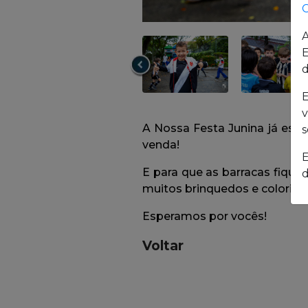
C
A
E
d
E
v
s
E
d