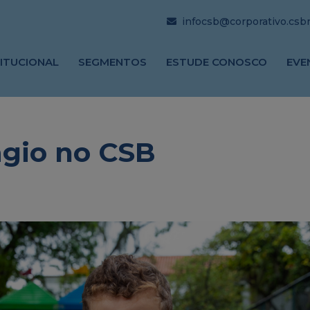
infocsb@corporativo.csbrj
TITUCIONAL
SEGMENTOS
ESTUDE CONOSCO
EVE