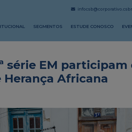
infocsb@corporativo.csbrj
TITUCIONAL
SEGMENTOS
ESTUDE CONOSCO
EVE