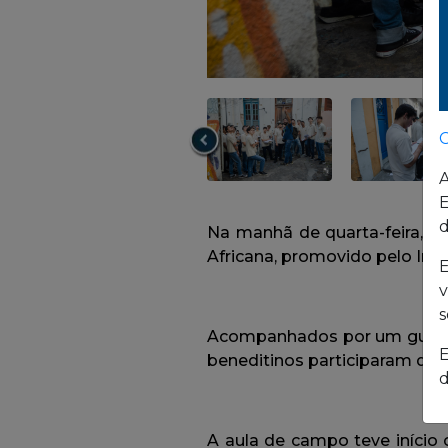
C
A
E
d
E
v
s
E
d